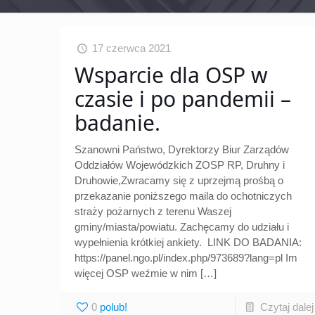
17 czerwca 2021
Wsparcie dla OSP w
czasie i po pandemii –
badanie.
Szanowni Państwo, Dyrektorzy Biur Zarządów
Oddziałów Wojewódzkich ZOSP RP, Druhny i
Druhowie,Zwracamy się z uprzejmą prośbą o
przekazanie poniższego maila do ochotniczych
straży pożarnych z terenu Waszej
gminy/miasta/powiatu. Zachęcamy do udziału i
wypełnienia krótkiej ankiety. LINK DO BADANIA:
https://panel.ngo.pl/index.php/973689?lang=pl Im
więcej OSP weźmie w nim
[…]
0
Czytaj dalej