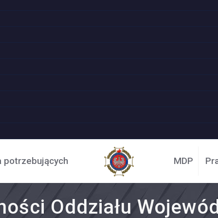
a potrzebujących
MDP
Pr
ności Oddziału Wojewó