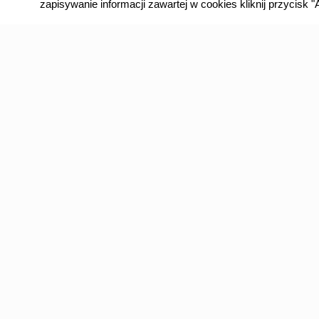
zapisywanie informacji zawartej w cookies kliknij przycisk
pandemicznej spowodowały, że spotkania
zarządów wielu organizacji pozarządowych zostały
ograniczone do statutowego minimum lub co
gorsze, nie odbywają się wcale. Dodatkowym
problemem dla zarządów OSP i oddziałów
Związku OSP RP jest niepewność związana z
dalszym rozwojem epidemii w okresie najbliższych
[…]
0
Czytaj dalej