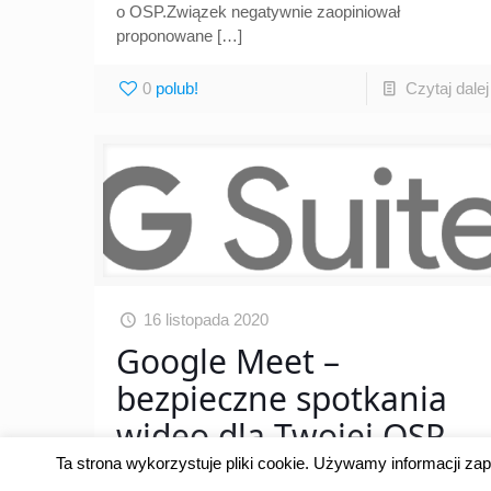
o OSP.Związek negatywnie zaopiniował
proponowane
[…]
0
Czytaj dalej
16 listopada 2020
Google Meet –
bezpieczne spotkania
wideo dla Twojej OSP
Ta strona wykorzystuje pliki cookie. Używamy informacji z
Obostrzenia wynikające z obecnej sytuacji