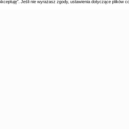
Europejski Fundusz
 "Akceptuję". Jeśli nie wyrażasz zgody, ustawienia dotyczące plików
Społeczny kontra
COVID-19
2 miliony zł wsparcia w walce z COVID-19 dla
zachodniopomorskich Strażaków Europejski
Fundusz Społeczny od dziesięcioleci wspiera kraje
Europy w tworzeniu równych warunków do
edukacji, pracy, rozwoju oraz od niedawna
profilaktyki i ochrony zdrowia. Kryzys wywołany
stanem pandemii nadał nowe tory wykorzystania
tych środków, aby
[…]
0
Czytaj dalej
Poprzednia strona