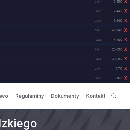
X
3.85K
0444
X
2.44K
0444
X
3.24K
0444
X
43.94K
0444
X
8.26K
0444
X
20.63K
0444
X
30.59K
0444
X
4.7K
0444
X
3.16K
0444
awo
Regulaminy
Dokumenty
Kontakt
dzkiego