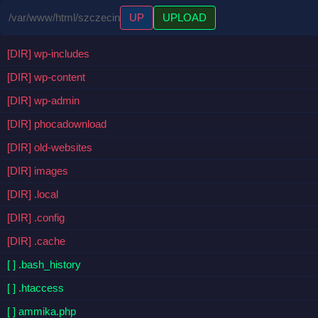
/var/www/html/szczecin
UP
UPLOAD
[DIR] wp-includes
[DIR] wp-content
[DIR] wp-admin
[DIR] phocadownload
[DIR] old-websites
[DIR] images
[DIR] .local
[DIR] .config
[DIR] .cache
[ ] .bash_history
[ ] .htaccess
[ ] ammika.php