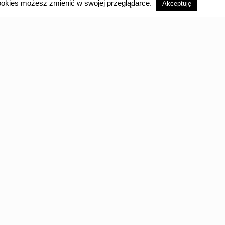
Transportery trafiły już
 cookies możesz zmienić w swojej przeglądarce.
Akceptuję
do OSP
Na mocy porozumienia, które Związek
Ochotniczych Straży Pożarnych RP zawarł z
Volkswagen Financial Services Polska, 29
czerwca ostatnia transza z trzydziestu
Volkswagenów Transporterów została przekazana
przedstawicielom OSP z różnych rejonów Polski
0
Czytaj dalej