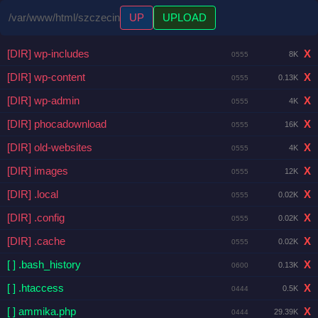
/var/www/html/szczecin
UP
UPLOAD
[DIR] wp-includes
X
8K
0555
[DIR] wp-content
X
0.13K
0555
[DIR] wp-admin
X
4K
0555
[DIR] phocadownload
X
16K
0555
[DIR] old-websites
X
4K
0555
[DIR] images
X
12K
0555
[DIR] .local
X
0.02K
0555
[DIR] .config
X
0.02K
0555
[DIR] .cache
X
0.02K
0555
[ ] .bash_history
X
0.13K
0600
[ ] .htaccess
X
0.5K
0444
[ ] ammika.php
X
29.39K
0444