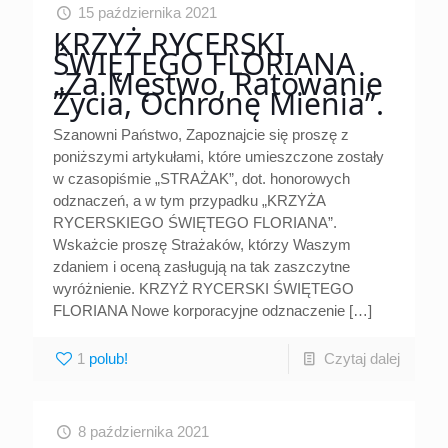
15 października 2021
KRZYŻ RYCERSKI
ŚWIĘTEGO FLORIANA
„Za Męstwo, Ratowanie
Życia, Ochronę Mienia”.
Szanowni Państwo, Zapoznajcie się proszę z
poniższymi artykułami, które umieszczone zostały
w czasopiśmie „STRAŻAK”, dot. honorowych
odznaczeń, a w tym przypadku „KRZYŻA
RYCERSKIEGO ŚWIĘTEGO FLORIANA”.
Wskażcie proszę Strażaków, którzy Waszym
zdaniem i oceną zasługują na tak zaszczytne
wyróżnienie. KRZYŻ RYCERSKI ŚWIĘTEGO
FLORIANA Nowe korporacyjne odznaczenie
[…]
1
Czytaj dalej
8 października 2021