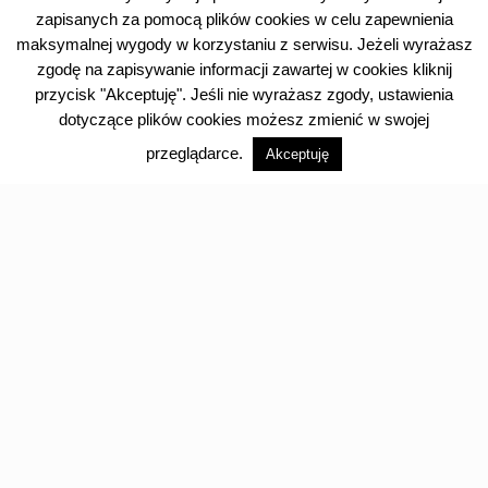
zapisanych za pomocą plików cookies w celu zapewnienia
25
26
27
28
29
30
31
32
maksymalnej wygody w korzystaniu z serwisu. Jeżeli wyrażasz
33
34
35
36
37
38
39
40
zgodę na zapisywanie informacji zawartej w cookies kliknij
przycisk "Akceptuję". Jeśli nie wyrażasz zgody, ustawienia
41
42
dotyczące plików cookies możesz zmienić w swojej
Następna strona
przeglądarce.
Akceptuję
Kategorie
Bez kategorii
Dotacje
Kampania spr.-wyb. 2021
Kultura
Młodzież