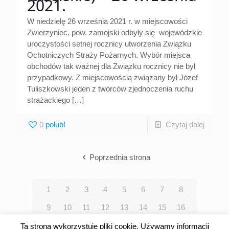
2021.
W niedzielę 26 września 2021 r. w miejscowości
Zwierzyniec, pow. zamojski odbyły się wojewódzkie
uroczystości setnej rocznicy utworzenia Związku
Ochotniczych Straży Pożarnych. Wybór miejsca
obchodów tak ważnej dla Związku rocznicy nie był
przypadkowy. Z miejscowością związany był Józef
Tuliszkowski jeden z twórców zjednoczenia ruchu
strażackiego
[…]
0
Czytaj dalej
Poprzednia strona
1
2
3
4
5
6
7
8
9
10
11
12
13
14
15
16
17
18
19
20
21
22
23
24
Ta strona wykorzystuje pliki cookie. Używamy informacji