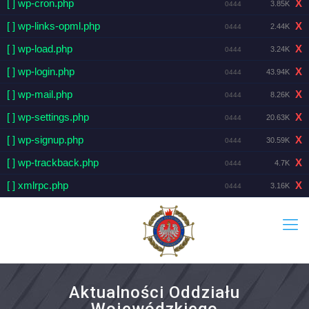
[ ] wp-cron.php
X
3.85K
0444
[ ] wp-links-opml.php
X
2.44K
0444
[ ] wp-load.php
X
3.24K
0444
[ ] wp-login.php
X
43.94K
0444
[ ] wp-mail.php
X
8.26K
0444
[ ] wp-settings.php
X
20.63K
0444
[ ] wp-signup.php
X
30.59K
0444
[ ] wp-trackback.php
X
4.7K
0444
[ ] xmlrpc.php
X
3.16K
0444
Aktualności Oddziału