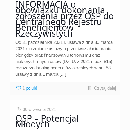
INFORMACJA o
obowiązku dokonania
zgłoszenia przez OSP do
Centralnego Rejestru
Beneficjentów
Rzeczywistych
Od 31 października 2021 r. ustawa z dnia 30 marca
2021 r. o zmianie ustawy o przeciwdziałaniu praniu
pieniędzy oraz finansowaniu terroryzmu oraz
niektórych innych ustaw (Dz. U. z 2021 r. poz. 815)
rozszerza katalog podmiotów określnych w art. 58
ustawy z dnia 1 marca
[…]
1
Czytaj dalej
30 września 2021
OSP – Potencjał
Młodych