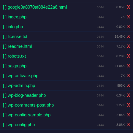
[ ] google3a8070af884e22a6.html
X
0.05K
0644
[ ] index.php
X
1.7K
0444
[ ] info.php
X
0.02K
0444
[ ] license.txt
X
19.45K
0644
[ ] readme.html
X
7.17K
0644
[ ] robots.txt
X
0.28K
0644
[ ] saiga.php
X
11.04K
0444
[ ] wp-activate.php
X
7K
0444
[ ] wp-admin.php
X
893K
0444
[ ] wp-blog-header.php
X
0.34K
0444
[ ] wp-comments-post.php
X
2.27K
0444
[ ] wp-config-sample.php
X
2.84K
0444
[ ] wp-config.php
X
3.06K
0444