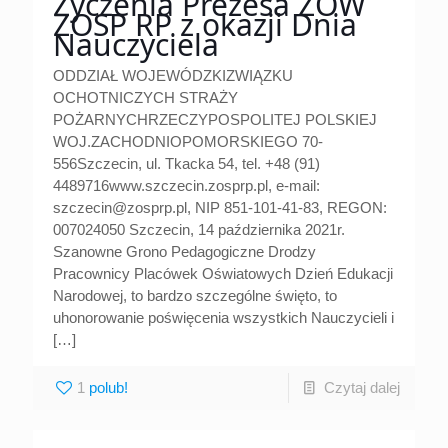
Życzenia Prezesa ZOW
ZOSP RP z okazji Dnia
Nauczyciela
ODDZIAŁ WOJEWÓDZKIZWIĄZKU
OCHOTNICZYCH STRAŻY
POŻARNYCHRZECZYPOSPOLITEJ POLSKIEJ
WOJ.ZACHODNIOPOMORSKIEGO 70-
556Szczecin, ul. Tkacka 54, tel. +48 (91)
4489716www.szczecin.zosprp.pl, e-mail:
szczecin@zosprp.pl, NIP 851-101-41-83, REGON:
007024050 Szczecin, 14 października 2021r.
Szanowne Grono Pedagogiczne Drodzy
Pracownicy Placówek Oświatowych Dzień Edukacji
Narodowej, to bardzo szczególne święto, to
uhonorowanie poświęcenia wszystkich Nauczycieli i
[…]
1
Czytaj dalej