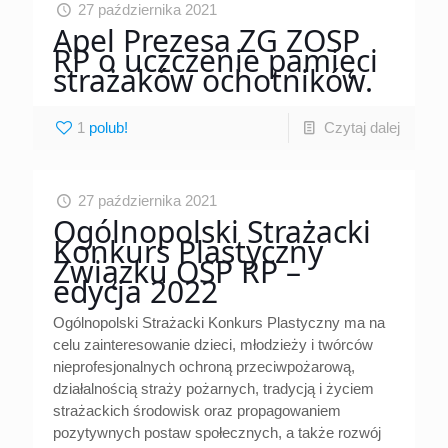
27 października 2021
Apel Prezesa ZG ZOSP
RP o uczczenie pamięci
strażaków ochotników.
1
Czytaj dalej
27 października 2021
Ogólnopolski Strażacki
Konkurs Plastyczny
Związku OSP RP –
edycja 2022
Ogólnopolski Strażacki Konkurs Plastyczny ma na
celu zainteresowanie dzieci, młodzieży i twórców
nieprofesjonalnych ochroną przeciwpożarową,
działalnością straży pożarnych, tradycją i życiem
strażackich środowisk oraz propagowaniem
pozytywnych postaw społecznych, a także rozwój