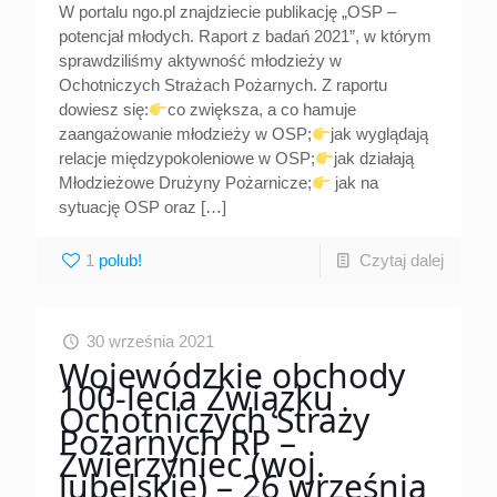
W portalu ngo.pl znajdziecie publikację „OSP –
potencjał młodych. Raport z badań 2021”, w którym
sprawdziliśmy aktywność młodzieży w
Ochotniczych Strażach Pożarnych. Z raportu
dowiesz się:
co zwiększa, a co hamuje
zaangażowanie młodzieży w OSP;
jak wyglądają
relacje międzypokoleniowe w OSP;
jak działają
Młodzieżowe Drużyny Pożarnicze;
jak na
sytuację OSP oraz
[…]
1
Czytaj dalej
30 września 2021
Wojewódzkie obchody
100-lecia Związku
Ochotniczych Straży
Pożarnych RP –
Zwierzyniec (woj.
lubelskie) – 26 września