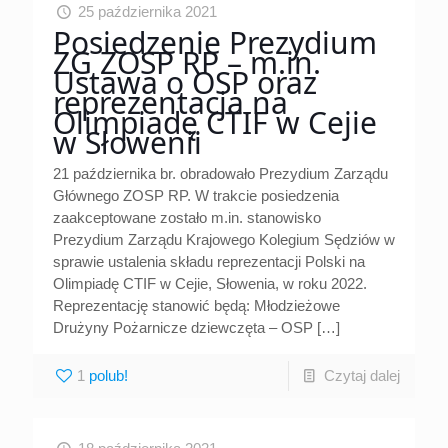
25 października 2021
Posiedzenie Prezydium
ZG ZOSP RP – m.in.
Ustawa o OSP oraz
reprezentacja na
Olimpiadę CTIF w Cejie
w Słowenii
21 października br. obradowało Prezydium Zarządu
Głównego ZOSP RP. W trakcie posiedzenia
zaakceptowane zostało m.in. stanowisko
Prezydium Zarządu Krajowego Kolegium Sędziów w
sprawie ustalenia składu reprezentacji Polski na
Olimpiadę CTIF w Cejie, Słowenia, w roku 2022.
Reprezentację stanowić będą: Młodzieżowe
Drużyny Pożarnicze dziewczęta – OSP
[…]
1
Czytaj dalej