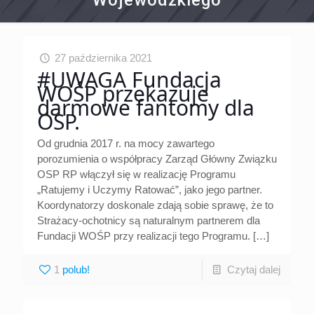
Wojewódzkiego
27 października 2021
#UWAGA Fundacja
WOŚP przekazuje
darmowe fantomy dla
OSP.
Od grudnia 2017 r. na mocy zawartego
porozumienia o współpracy Zarząd Główny Związku
OSP RP włączył się w realizację Programu
„Ratujemy i Uczymy Ratować”, jako jego partner.
Koordynatorzy doskonale zdają sobie sprawę, że to
Strażacy-ochotnicy są naturalnym partnerem dla
Fundacji WOŚP przy realizacji tego Programu.
[…]
1
Czytaj dalej