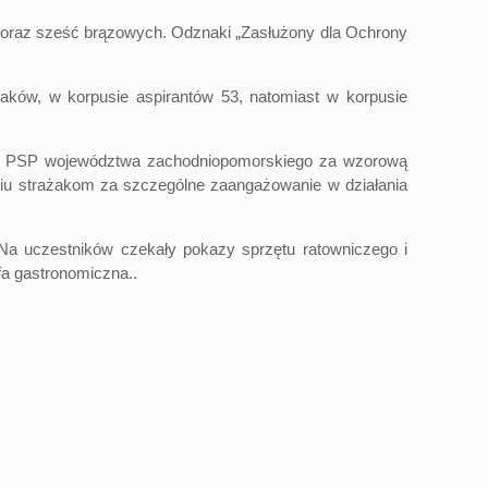
h oraz sześć brązowych. Odznaki „Zasłużony dla Ochrony
ków, w korpusie aspirantów 53, natomiast w korpusie
aków PSP województwa zachodniopomorskiego za wzorową
ciu strażakom za szczególne zaangażowanie w działania
 Na uczestników czekały pokazy sprzętu ratowniczego i
efa gastronomiczna..