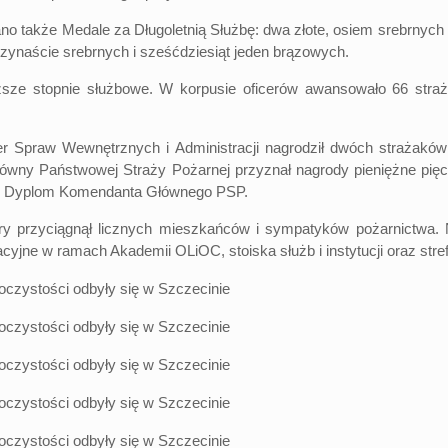
ano także Medale za Długoletnią Służbę: dwa złote, osiem srebrnyc
trzynaście srebrnych i sześćdziesiąt jeden brązowych.
ze stopnie służbowe. W korpusie oficerów awansowało 66 straża
ster Spraw Wewnętrznych i Administracji nagrodził dwóch straż
łówny Państwowej Straży Pożarnej przyznał nagrody pieniężne pię
ało Dyplom Komendanta Głównego PSP.
óry przyciągnął licznych mieszkańców i sympatyków pożarnictwa.
acyjne w ramach Akademii OLiOC, stoiska służb i instytucji oraz str