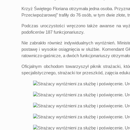
Krzyż Świętego Floriana otrzymała jedna osoba. Przyzn
Przeciwpożarowej” trafiły do 76 osób, w tym dwie złote, 
Podczas uroczystości wręczono także awanse na wyżs
podoficerów 187 funkcjonariuszy.
Nie zabrakło również indywidualnych wyróżnień. Mini
postawę i wysokie osiągnięcia w służbie. Komendant G
ratowniczo-gaśnicze, a dwóch funkcjonariuszy otrzym
Oficjalnym obchodom towarzyszył piknik strażacki, kt
specjalistycznego, strażacki tor przeszkód, zajęcia eduk