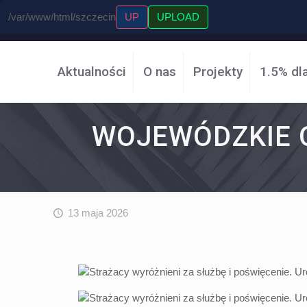
/var/www/html/szczecin
UP
UPLOAD
Aktualności
O nas
Projekty
1.5% dl
WOJEWÓDZKIE O
13 maja 2026