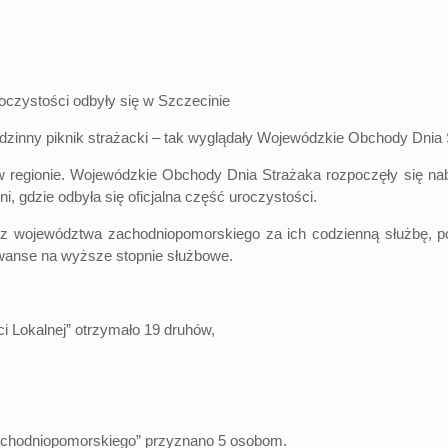
zinny piknik strażacki – tak wyglądały Wojewódzkie Obchody Dnia S
a w regionie. Wojewódzkie Obchody Dnia Strażaka rozpoczęły się n
i, gdzie odbyła się oficjalna część uroczystości.
 województwa zachodniopomorskiego za ich codzienną służbę, po
awanse na wyższe stopnie służbowe.
i Lokalnej” otrzymało 19 druhów,
achodniopomorskiego” przyznano 5 osobom.