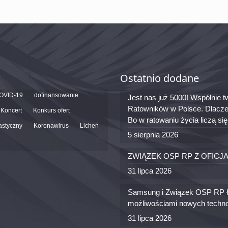
Ostatnio dodane
OVID-19
dofinansowanie
Jest nas już 5000! Wspólnie
Ratowników w Polsce. Dlacze
Koncert
Konkurs ofert
Bo w ratowaniu życia liczą si
astyczny
Koronawirus
Licheń
5 sierpnia 2026
ZWIĄZEK OSP RP Z OFICJ
31 lipca 2026
Samsung i Związek OSP RP łą
możliwościami nowych techno
31 lipca 2026