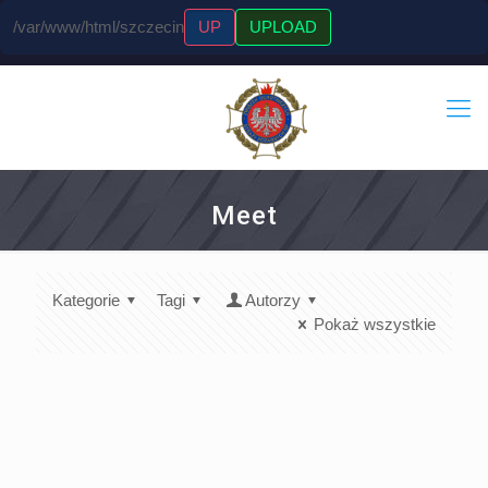
/var/www/html/szczecin
UP
UPLOAD
Meet
Kategorie
Tagi
Autorzy
Pokaż wszystkie