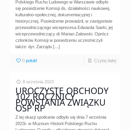
Polskiego Ruchu Ludowego w Warszawie odbyło
się posiedzenie Komisji ds. działalności naukowej,
kulturalno-społecznej, dokumentacyjnej i
historycznej. Posiedzenie prowadził, w zastępstwie
przewodniczącego wiceprezesa Edwarda Siarki, jej
wiceprzewodniczący dr Marian Zalewski. Oprócz
członków Komisji w posiedzeniu uczestniczyli
także: dyr. Zarządu
[…]
0
Czytaj dalej
8 września 2023
UROCZYSTE OBCHODY
102 ROCZNICY
POWSTANIA ZWIĄZKU
OSP RP
Z tej okazji spotkanie odbyło się dnia 7 września
2023r. w Muzeum Historii Polskiego Ruchu
Ludowego. O godz. : oficjalnego otwarcia dokonał