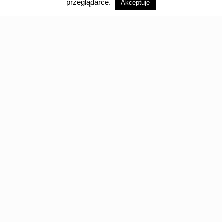
Następna strona
przeglądarce.
Akceptuję
Kategorie
Bez kategorii
Dotacje
Kampania spr.-wyb. 2021
Kultura
Młodzież
OSP
Sport
Tagi
5000
COVID-19
dofinansowanie
Google
Koncert