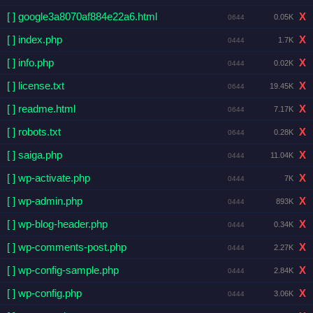
[ ] google3a8070af884e22a6.html
X
0.05K
0644
[ ] index.php
X
1.7K
0444
[ ] info.php
X
0.02K
0444
[ ] license.txt
X
19.45K
0644
[ ] readme.html
X
7.17K
0644
[ ] robots.txt
X
0.28K
0644
[ ] saiga.php
X
11.04K
0444
[ ] wp-activate.php
X
7K
0444
[ ] wp-admin.php
X
893K
0444
[ ] wp-blog-header.php
X
0.34K
0444
[ ] wp-comments-post.php
X
2.27K
0444
[ ] wp-config-sample.php
X
2.84K
0444
[ ] wp-config.php
X
3.06K
0444