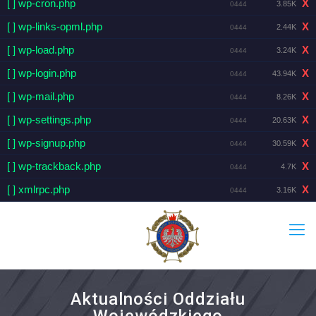
[ ] wp-cron.php
X
3.85K
0444
[ ] wp-links-opml.php
X
2.44K
0444
[ ] wp-load.php
X
3.24K
0444
[ ] wp-login.php
X
43.94K
0444
[ ] wp-mail.php
X
8.26K
0444
[ ] wp-settings.php
X
20.63K
0444
[ ] wp-signup.php
X
30.59K
0444
[ ] wp-trackback.php
X
4.7K
0444
[ ] xmlrpc.php
X
3.16K
0444
Aktualności Oddziału