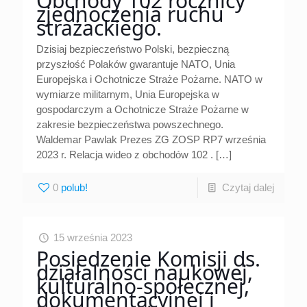
Obchody 102 rocznicy
zjednoczenia ruchu
strażackiego.
Dzisiaj bezpieczeństwo Polski, bezpieczną
przyszłość Polaków gwarantuje NATO, Unia
Europejska i Ochotnicze Straże Pożarne. NATO w
wymiarze militarnym, Unia Europejska w
gospodarczym a Ochotnicze Straże Pożarne w
zakresie bezpieczeństwa powszechnego.
Waldemar Pawlak Prezes ZG ZOSP RP7 września
2023 r. Relacja wideo z obchodów 102 .
[…]
0
Czytaj dalej
15 września 2023
Posiedzenie Komisji ds.
działalności naukowej,
kulturalno-społecznej,
dokumentacyjnej i