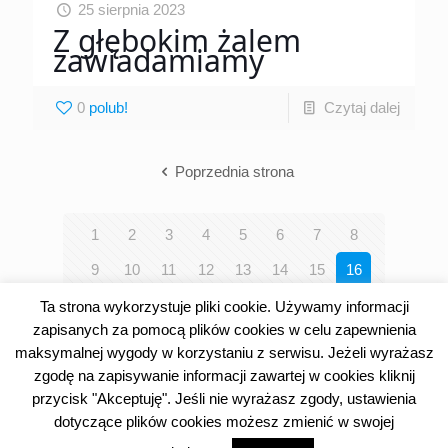
25 sierpnia 2023
Z głębokim żalem
zawiadamiamy
0
Czytaj dalej
Poprzednia strona
1
2
3
4
5
6
7
8
9
10
11
12
13
14
15
16
17
18
19
20
21
22
23
24
Ta strona wykorzystuje pliki cookie. Używamy informacji
zapisanych za pomocą plików cookies w celu zapewnienia
25
26
27
28
29
30
31
32
maksymalnej wygody w korzystaniu z serwisu. Jeżeli wyrażasz
33
34
35
36
37
38
39
40
zgodę na zapisywanie informacji zawartej w cookies kliknij
przycisk "Akceptuję". Jeśli nie wyrażasz zgody, ustawienia
41
42
dotyczące plików cookies możesz zmienić w swojej