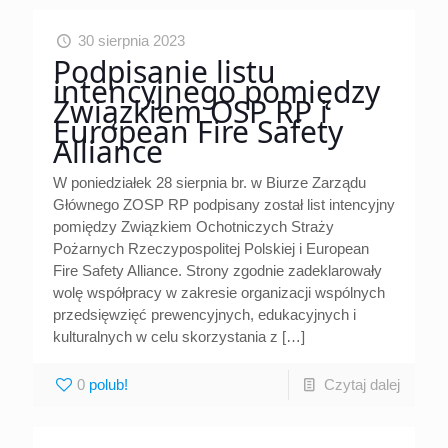
30 sierpnia 2023
Podpisanie listu
intencyjnego pomiędzy
Związkiem OSP RP i
European Fire Safety
Alliance
W poniedziałek 28 sierpnia br. w Biurze Zarządu
Głównego ZOSP RP podpisany został list intencyjny
pomiędzy Związkiem Ochotniczych Straży
Pożarnych Rzeczypospolitej Polskiej i European
Fire Safety Alliance. Strony zgodnie zadeklarowały
wolę współpracy w zakresie organizacji wspólnych
przedsięwzięć prewencyjnych, edukacyjnych i
kulturalnych w celu skorzystania z
[…]
0
Czytaj dalej