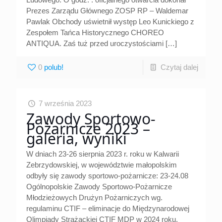
Prezes Zarządu Głównego ZOSP RP – Waldemar
Pawlak Obchody uświetnił występ Leo Kunickiego z
Zespołem Tańca Historycznego CHOREO
ANTIQUA. Zaś tuż przed uroczystościami
[…]
0
Czytaj dalej
7 września 2023
Zawody Sportowo-
Pożarnicze 2023 –
galeria, wyniki
W dniach 23-26 sierpnia 2023 r. roku w Kalwarii
Zebrzydowskiej, w województwie małopolskim
odbyły się zawody sportowo-pożarnicze: 23-24.08
Ogólnopolskie Zawody Sportowo-Pożarnicze
Młodzieżowych Drużyn Pożarniczych wg.
regulaminu CTIF – eliminacje do Międzynarodowej
Olimpiady Strażackiej CTIF MDP w 2024 roku.