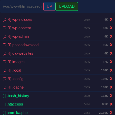
/var/www/html/szczecin
UP
UPLOAD
[DIR] wp-includes
X
8K
0555
[DIR] wp-content
X
0.13K
0555
[DIR] wp-admin
X
4K
0555
[DIR] phocadownload
X
16K
0555
[DIR] old-websites
X
4K
0555
[DIR] images
X
12K
0555
[DIR] .local
X
0.02K
0555
[DIR] .config
X
0.02K
0555
[DIR] .cache
X
0.02K
0555
[ ] .bash_history
X
0.13K
0600
[ ] .htaccess
X
0.5K
0444
[ ] ammika.php
X
29.39K
0444