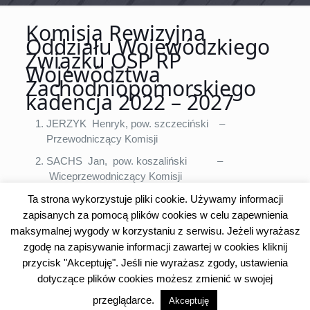
Komisja Rewizyjna
Oddziału Wojewódzkiego
Związku OSP RP
Województwa
Zachodniopomorskiego
kadencja 2022 – 2027
JERZYK Henryk, pow. szczeciński –
Przewodniczący Komisji
SACHS Jan, pow. koszaliński –
Wiceprzewodniczący Komisji
CIŚLAK Ryszard, pow. kamieński –
Ta strona wykorzystuje pliki cookie. Używamy informacji
Wiceprzewodniczący Komisji
zapisanych za pomocą plików cookies w celu zapewnienia
maksymalnej wygody w korzystaniu z serwisu. Jeżeli wyrażasz
NAUMIAK Magdalena, pow. drawski – Sekretarz
zgodę na zapisywanie informacji zawartej w cookies kliknij
ŻELAZOWSKI Waldemar, pow. szczecinecki
przycisk "Akceptuję". Jeśli nie wyrażasz zgody, ustawienia
dotyczące plików cookies możesz zmienić w swojej
MOCARSKI Edward, pow. pyrzycki
przeglądarce.
Akceptuję
KOWALSKI Robert, pow. gryfiński