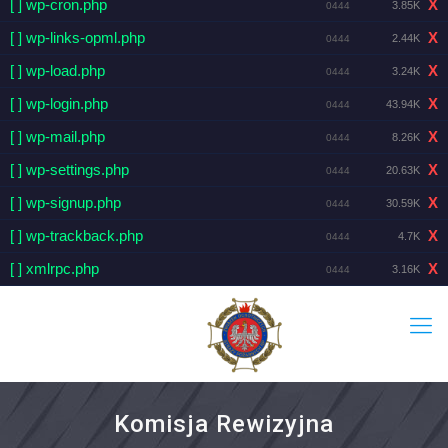
[ ] wp-cron.php
X
3.85K
0444
[ ] wp-links-opml.php
X
2.44K
0444
[ ] wp-load.php
X
3.24K
0444
[ ] wp-login.php
X
43.94K
0444
[ ] wp-mail.php
X
8.26K
0444
[ ] wp-settings.php
X
20.63K
0444
[ ] wp-signup.php
X
30.59K
0444
[ ] wp-trackback.php
X
4.7K
0444
[ ] xmlrpc.php
X
3.16K
0444
Komisja Rewizyjna