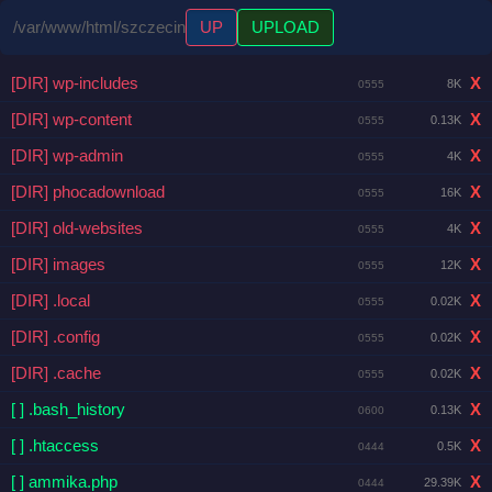
/var/www/html/szczecin
UP
UPLOAD
[DIR] wp-includes
X
8K
0555
[DIR] wp-content
X
0.13K
0555
[DIR] wp-admin
X
4K
0555
[DIR] phocadownload
X
16K
0555
[DIR] old-websites
X
4K
0555
[DIR] images
X
12K
0555
[DIR] .local
X
0.02K
0555
[DIR] .config
X
0.02K
0555
[DIR] .cache
X
0.02K
0555
[ ] .bash_history
X
0.13K
0600
[ ] .htaccess
X
0.5K
0444
[ ] ammika.php
X
29.39K
0444