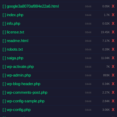
[ ] google3a8070af884e22a6.html
X
0.05K
0644
[ ] index.php
X
1.7K
0444
[ ] info.php
X
0.02K
0444
[ ] license.txt
X
19.45K
0644
[ ] readme.html
X
7.17K
0644
[ ] robots.txt
X
0.28K
0644
[ ] saiga.php
X
11.04K
0444
[ ] wp-activate.php
X
7K
0444
[ ] wp-admin.php
X
893K
0444
[ ] wp-blog-header.php
X
0.34K
0444
[ ] wp-comments-post.php
X
2.27K
0444
[ ] wp-config-sample.php
X
2.84K
0444
[ ] wp-config.php
X
3.06K
0444