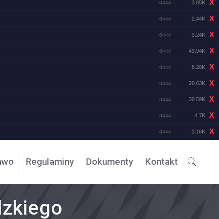
X
3.85K
0444
X
2.44K
0444
X
3.24K
0444
X
43.94K
0444
X
8.26K
0444
X
20.63K
0444
X
30.59K
0444
X
4.7K
0444
X
3.16K
0444
awo
Regulaminy
Dokumenty
Kontakt
dzkiego