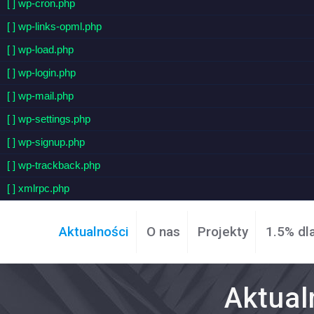
[ ] wp-cron.php
[ ] wp-links-opml.php
[ ] wp-load.php
[ ] wp-login.php
[ ] wp-mail.php
[ ] wp-settings.php
[ ] wp-signup.php
[ ] wp-trackback.php
[ ] xmlrpc.php
Aktualności
O nas
Projekty
1.5% dl
Aktual