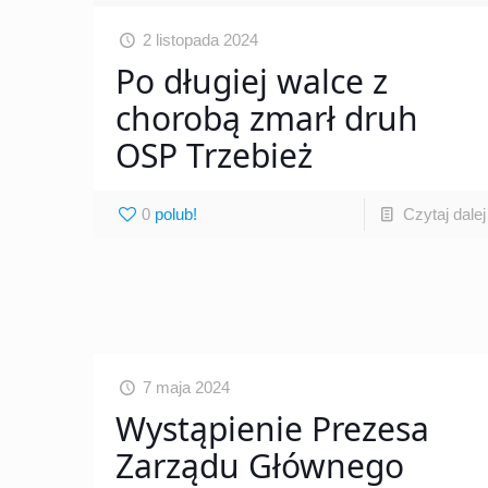
2 listopada 2024
Po długiej walce z
chorobą zmarł druh
OSP Trzebież
0
Czytaj dalej
7 maja 2024
Wystąpienie Prezesa
Zarządu Głównego