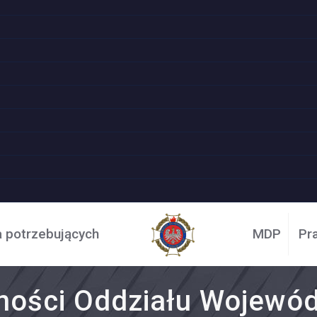
a potrzebujących
MDP
Pr
ności Oddziału Wojewó