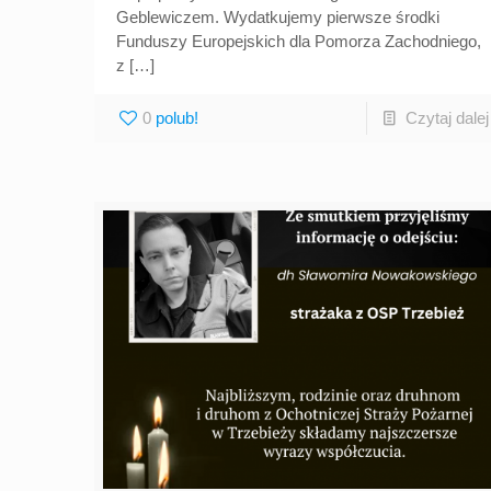
Geblewiczem. Wydatkujemy pierwsze środki
Funduszy Europejskich dla Pomorza Zachodniego,
z
[…]
0
Czytaj dalej