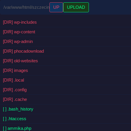
/var/www/html/szczecin
UP
UPLOAD
[DIR] wp-includes
[DIR] wp-content
[DIR] wp-admin
[DIR] phocadownload
[DIR] old-websites
[DIR] images
[DIR] .local
[DIR] .config
[DIR] .cache
[ ] .bash_history
[ ] .htaccess
[ ] ammika.php