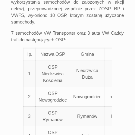
wykorzystania samochodów do założonych w akcji
celów), przeprowadzonej wspólnie przez ZOSP RP i
VWFS, wyłoniono 10 OSP, którym zostaną użyczone
samochody.
7 samochodów VW Transporter oraz 3 auta VW Caddy
trafi do następujących OSP:
l.p.
Nazwa OSP
Gmina
Powiat
OSP
Niedrzwica
1
Niedrzwica
lubelski
Duża
Kościelna
OSP
2
Nowogrodziec
bolesławieck
Nowogrodziec
OSP
3
Rymanów
krośnieński
Rymanów
OSP