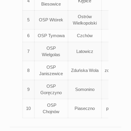
4
Kępice
słupski
Biesowice
Ostrów
5
OSP Wtórek
ostrowski
Wielkopolski
6
OSP Tymowa
Czchów
brzeski
OSP
7
Latowicz
miński
Wielgolas
OSP
8
Zduńska Wola
zduńskowolsk
Janiszewice
OSP
9
Somonino
kartuski
Goręczyno
OSP
10
Piaseczno
piaseczyńsk
Chojnów