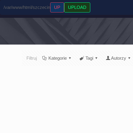
/var/www/html/szczecin
UP
UPLOAD
Filtruj
Kategorie
Tagi
Autorzy