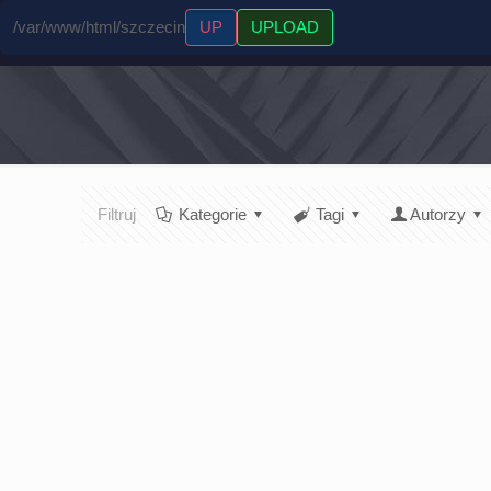
/var/www/html/szczecin
UP
UPLOAD
Filtruj
Kategorie
Tagi
Autorzy