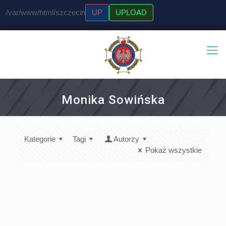
/var/www/html/szczecin
UP
UPLOAD
Monika Sowińska
Kategorie
Tagi
Autorzy
Pokaż wszystkie