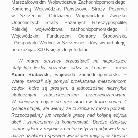
Marszałkowskim Województwa Zachodniopomorskiego,
Komendą Wojewódzką Państwowej Straży Pożarnej
w Szczecinie, Oddziałem Wojewódzkim Związku
Ochotniczych Straży Pożarnych Rzeczypospolitej
Polskiej województwa zachodniopomorskiego i
Wojewódzkim Funduszem Ochrony Środowiska
i Gospodarki Wodnej w Szczecinie, który wsparł akcję,
przekazując 300 tysięcy złotych dotacji.
–
W marcu strażacy przedstawili mi niepokojące
statystyki liczby pożarów sadzy w kominie
– mówi
Adam Rudawski
, wojewoda zachodniopomorski. –
Wtedy narodził się pomysł przekazania mieszkańcom
czujek, które są prostym, a jednocześnie niezwykle
skutecznym zabezpieczeniem przeciwpożarowym.
W pierwszej edycji do mieszkańców trafiło ponad 4
tysiące czujek, ale wiemy, że to kropla w morzu potrzeb.
Rozpoczęliśmy już wspólnie pracę nad kolejną edycją
akcji i zamierzamy ją kontynuować. Bardzo dziękuję
samorządom z regionu za entuzjastyczną odpowiedź na
nasze działania i sprawne wskazanie miejsc, w których