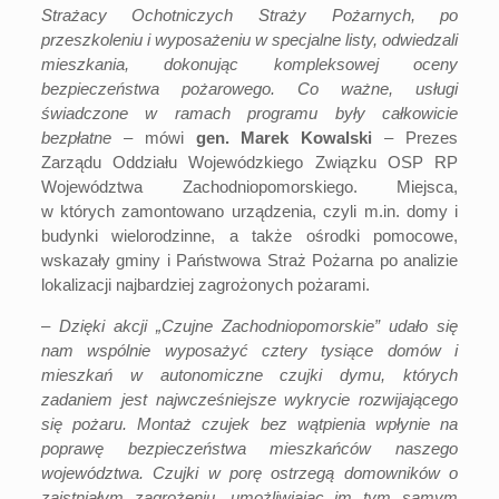
Strażacy Ochotniczych Straży Pożarnych, po
przeszkoleniu i wyposażeniu w specjalne listy, odwiedzali
mieszkania, dokonując kompleksowej oceny
bezpieczeństwa pożarowego. Co ważne, usługi
świadczone w ramach programu były całkowicie
bezpłatne
– mówi
gen. Marek Kowalski
– Prezes
Zarządu Oddziału Wojewódzkiego Związku OSP RP
Województwa Zachodniopomorskiego. Miejsca,
w których zamontowano urządzenia, czyli m.in. domy i
budynki wielorodzinne, a także ośrodki pomocowe,
wskazały gminy i Państwowa Straż Pożarna po analizie
lokalizacji najbardziej zagrożonych pożarami.
–
Dzięki akcji „Czujne Zachodniopomorskie” udało się
nam wspólnie wyposażyć cztery tysiące domów i
mieszkań w autonomiczne czujki dymu, których
zadaniem jest najwcześniejsze wykrycie rozwijającego
się pożaru. Montaż czujek bez wątpienia wpłynie na
poprawę bezpieczeństwa mieszkańców naszego
województwa. Czujki w porę ostrzegą domowników o
zaistniałym zagrożeniu, umożliwiając im tym samym