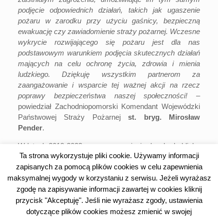
podjęcie odpowiednich działań, takich jak ugaszenie
pożaru w zarodku przy użyciu gaśnicy, bezpieczną
ewakuację czy zawiadomienie straży pożarnej. Wczesne
wykrycie rozwijającego się pożaru jest dla nas
podstawowym warunkiem podjęcia skutecznych działań
mających na celu ochronę życia, zdrowia i mienia
ludzkiego. Dziękuję wszystkim partnerom za
zaangażowanie i wsparcie tej ważnej akcji na rzecz
poprawy bezpieczeństwa naszej społeczności!
–
powiedział Zachodniopomorski Komendant Wojewódzki
Państwowej Straży Pożarnej
st. bryg. Mirosław
Pender
.
W latach 2019-2023 w naszym regionie doszło do blisko
Ta strona wykorzystuje pliki cookie. Używamy informacji
34 tysięcy pożarów budynków mieszkalnych oraz
zapisanych za pomocą plików cookies w celu zapewnienia
kanałów wentylacyjnych i dymowych. W ich wyniku
zginęły 123 osoby, a 787 zostało rannych. Wielu tragedii
maksymalnej wygody w korzystaniu z serwisu. Jeżeli wyrażasz
można by uniknąć, gdyby o niebezpieczeństwie na czas
zgodę na zapisywanie informacji zawartej w cookies kliknij
powiadomiła domowa czujka dymu. Stąd decyzja o akcji
przycisk "Akceptuję". Jeśli nie wyrażasz zgody, ustawienia
„Czujne Województwo Zachodniopomorskie”, której
dotyczące plików cookies możesz zmienić w swojej