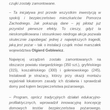
czujki zostały zamontowane.
–
Ta inicjatywa jest przede wszystkim inwestycją w
spokój i bezpieczeństwo mieszkańców Pomorza
Zachodniego. Jak pokazują dane – jej pilotaż już
przyniósł pierwsze efekty. To cieszy, gdyż ta
nieskomplikowana i stosunkowo niedroga akcja pozwala
skutecznie zapobiegać jednej z największych tragedii,
jaką jest pożar
– tak o instalacji czujek mówi marszałek
województwa
Olgierd Geblewicz
.
Najwięcej urządzeń zostało zamontowanych na
obszarze powiatu stargardzkiego (350 szt.), gryfińskiego
(315), koszalińskiego (300) i goleniowskiego (245).
Instalowali je strażacy, którzy przy okazji montażu
wyjaśniali lokatorom zasady ich działania i sprawdzali
domy pod kątem bezpieczeństwa pożarowego.
–
Program, oprócz tradycyjnych działań edukacyjno-
profilaktycznych, wprowadził innowacyjną koncepcję
domowych testów bezpieczeństwa pożarowego.