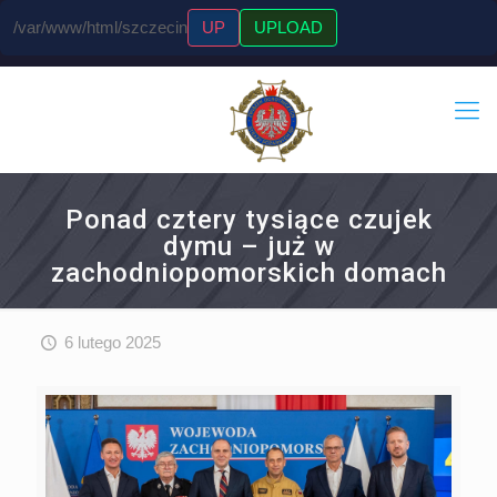
/var/www/html/szczecin
UP
UPLOAD
Ponad cztery tysiące czujek
dymu – już w
zachodniopomorskich domach
6 lutego 2025