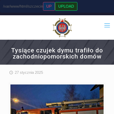
/var/www/html/szczecin
UP
UPLOAD
Tysiące czujek dymu trafiło do
zachodniopomorskich domów
27 stycznia 2025