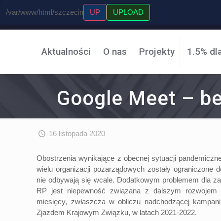
/var/www/html/szczecin
UP
UPLOAD
Aktualności
O nas
Projekty
1.5% dl
Google Meet – be
16 listopada 2020
Obostrzenia wynikające z obecnej sytuacji pandemiczn
wielu organizacji pozarządowych zostały ograniczone 
nie odbywają się wcale. Dodatkowym problemem dla z
RP jest niepewność związana z dalszym rozwojem ep
miesięcy, zwłaszcza w obliczu nadchodzącej kampan
Zjazdem Krajowym Związku, w latach 2021-2022.