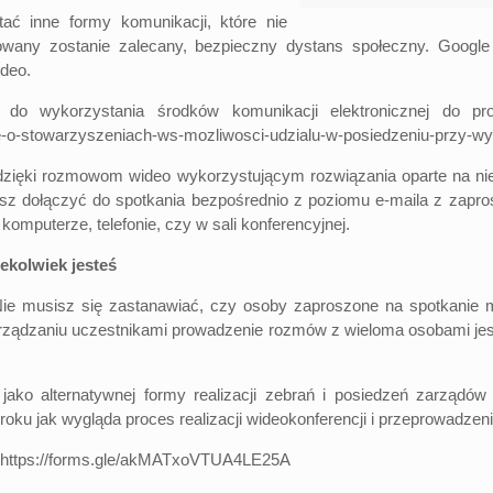
ć inne formy komunikacji, które nie
owany zostanie zalecany, bezpieczny dystans społeczny. Google 
ideo.
 do wykorzystania środków komunikacji elektronicznej do pr
e-o-stowarzyszeniach-ws-mozliwosci-udzialu-w-posiedzeniu-przy-wy
ęki rozmowom wideo wykorzystującym rozwiązania oparte na niezaw
z dołączyć do spotkania bezpośrednio z poziomu e-maila z zapro
omputerze, telefonie, czy w sali konferencyjnej.
ekolwiek jesteś
 Nie musisz się zastanawiać, czy osoby zaproszone na spotkanie m
rządzaniu uczestnikami prowadzenie rozmów z wieloma osobami jest
ako alternatywnej formy realizacji zebrań i posiedzeń zarzą
oku jak wygląda proces realizacji wideokonferencji i przeprowadzen
https://forms.gle/akMATxoVTUA4LE25A