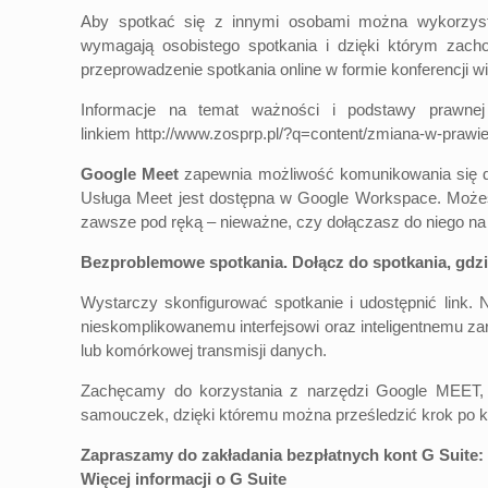
Aby spotkać się z innymi osobami można wykorzysta
wymagają osobistego spotkania i dzięki którym zach
przeprowadzenie spotkania online w formie konferencji w
Informacje na temat ważności i podstawy prawnej
linkiem
http://www.zosprp.pl/?q=content/zmiana-w-prawi
Google Meet
zapewnia możliwość komunikowania się dzi
Usługa Meet jest dostępna w Google Workspace. Możes
zawsze pod ręką – nieważne, czy dołączasz do niego na k
Bezproblemowe spotkania. Dołącz do spotkania, gdzi
Wystarczy skonfigurować spotkanie i udostępnić link.
nieskomplikowanemu interfejsowi oraz inteligentnemu za
lub komórkowej transmisji danych.
Zachęcamy do korzystania z narzędzi Google MEET, j
samouczek, dzięki któremu można prześledzić krok po kr
Zapraszamy do zakładania bezpłatnych kont G Suite:
Więcej informacji o G Suite