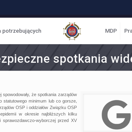
a potrzebujących
MDP
Pr
zpieczne spotkania wid
ej spowodowały, że spotkania zarządów
do statutowego minimum lub co gorsze,
arządów OSP i oddziałów Związku OSP
idemii w okresie najbliższych kilku
ii sprawozdawczo-wyborczej przed XV