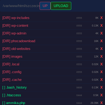
/var/www/html/szczecin
UP
UPLOAD
[DIR] wp-includes
X
8K
0555
[DIR] wp-content
X
0.13K
0555
[DIR] wp-admin
X
4K
0555
[DIR] phocadownload
X
16K
0555
[DIR] old-websites
X
4K
0555
[DIR] images
X
12K
0555
[DIR] .local
X
0.02K
0555
[DIR] .config
X
0.02K
0555
[DIR] .cache
X
0.02K
0555
[ ] .bash_history
X
0.13K
0600
[ ] .htaccess
X
0.5K
0444
[ ] ammika.php
X
29.39K
0444