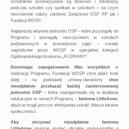
ochotników przekazywane są dzieciom i młodzieży
podczas szkoleń czy spotkań w szkołach – na czym
niezmiennie zależy zarówno Związkowi OSP RP jak i
Fundacji WOŚP.
Najbardziej aktywne jednostki OSP – które przystąpiły do
Programu i pomagały nauczycielom w szkołach
podstawowych w prowadzeniu zajęć – zostały
nagrodzone przez WOŚP w specjalnej kategorii
Ogólnopolskiego Konkursu „FLORIANY”.
Doceniając zaangażowanie Was wszystkich
w
realizację Programu, Fundacja WOŚP chce pójść krok
dalej i na podstawie umowy-darowizny
chce
nieodpłatnie przekazać każdej zainteresowanej
jednostce OSP
– która zaangażowała się w działania
edukacyjne w ramach Programu –
fantoma LittleAnne
,
abyście mogli jeszcze efektywniej szkolić Wasze lokalne
społeczności.
Aby otrzymać nieodpłatnie fantoma
LittleAnne
musicie wysłać oficjalne pismo-prośbę o