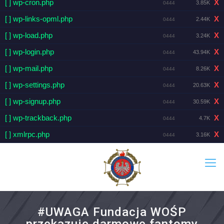
[ ] wp-cron.php
X
3.85K
0444
[ ] wp-links-opml.php
X
2.44K
0444
[ ] wp-load.php
X
3.24K
0444
[ ] wp-login.php
X
43.94K
0444
[ ] wp-mail.php
X
8.26K
0444
[ ] wp-settings.php
X
20.63K
0444
[ ] wp-signup.php
X
30.59K
0444
[ ] wp-trackback.php
X
4.7K
0444
[ ] xmlrpc.php
X
3.16K
0444
#UWAGA Fundacja WOŚP