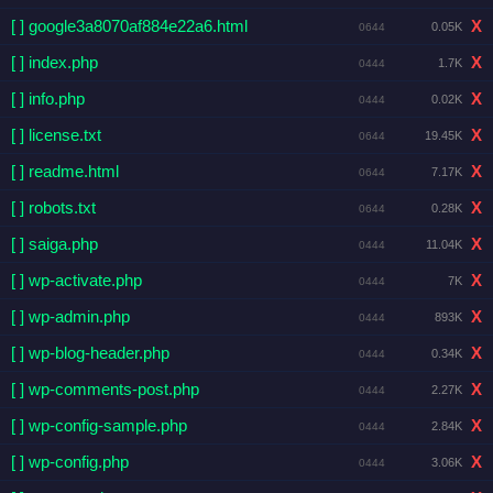
[ ] google3a8070af884e22a6.html
X
0.05K
0644
[ ] index.php
X
1.7K
0444
[ ] info.php
X
0.02K
0444
[ ] license.txt
X
19.45K
0644
[ ] readme.html
X
7.17K
0644
[ ] robots.txt
X
0.28K
0644
[ ] saiga.php
X
11.04K
0444
[ ] wp-activate.php
X
7K
0444
[ ] wp-admin.php
X
893K
0444
[ ] wp-blog-header.php
X
0.34K
0444
[ ] wp-comments-post.php
X
2.27K
0444
[ ] wp-config-sample.php
X
2.84K
0444
[ ] wp-config.php
X
3.06K
0444