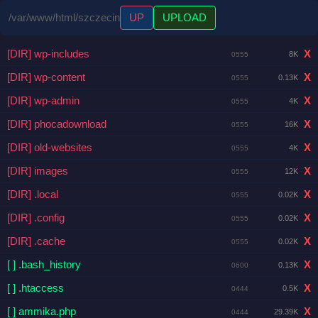
/var/www/html/szczecin
UP
UPLOAD
[DIR] wp-includes
X
8K
0555
[DIR] wp-content
X
0.13K
0555
[DIR] wp-admin
X
4K
0555
[DIR] phocadownload
X
16K
0555
[DIR] old-websites
X
4K
0555
[DIR] images
X
12K
0555
[DIR] .local
X
0.02K
0555
[DIR] .config
X
0.02K
0555
[DIR] .cache
X
0.02K
0555
[ ] .bash_history
X
0.13K
0600
[ ] .htaccess
X
0.5K
0444
[ ] ammika.php
X
29.39K
0444