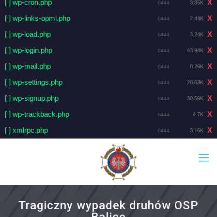
[ ] wp-cron.php
X
3.85K
0444
[ ] wp-links-opml.php
X
2.44K
0444
[ ] wp-load.php
X
3.24K
0444
[ ] wp-login.php
X
43.94K
0444
[ ] wp-mail.php
X
8.26K
0444
[ ] wp-settings.php
X
20.63K
0444
[ ] wp-signup.php
X
30.59K
0444
[ ] wp-trackback.php
X
4.7K
0444
[ ] xmlrpc.php
X
3.16K
0444
Tragiczny wypadek druhów OSP