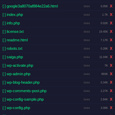
[ ] google3a8070af884e22a6.html
X
0.05K
0644
[ ] index.php
X
1.7K
0444
[ ] info.php
X
0.02K
0444
[ ] license.txt
X
19.45K
0644
[ ] readme.html
X
7.17K
0644
[ ] robots.txt
X
0.28K
0644
[ ] saiga.php
X
11.04K
0444
[ ] wp-activate.php
X
7K
0444
[ ] wp-admin.php
X
893K
0444
[ ] wp-blog-header.php
X
0.34K
0444
[ ] wp-comments-post.php
X
2.27K
0444
[ ] wp-config-sample.php
X
2.84K
0444
[ ] wp-config.php
X
3.06K
0444