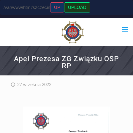
/var/www/html/szczecin
UP
UPLOAD
Apel Prezesa ZG Związku OSP
RP
27 września 2022