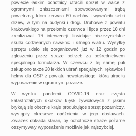
powiecie łaskim ochotnicy utracili sprzęt w walce z
ogromnymi zniszczeniami spowodowanymi trąbą
powietrzną, która zerwała 60 dachów i wywróciła setki
drzew, w tym na budynki i drogi. Druhowie z powiatu
krakowskiego na przełomie czerwca i lipca przez 18 dni
zrealizowali 19 interwencji likwidując niszczycielskie
skutki codziennych nawałnic i silnego wiatru. Wysyłkę
sprzętu udało się zorganizować już w 12 godzin po
zgłoszeniu przez straże potrzeb za pośrednictwem
specjalnego formularza. W czerwcu z tej samej puli
zakupiono także 20 lekkich ubrań specjalnych, rękawice i
hełmy dla OSP z powiatu nowotarskiego, która utraciła
wyposażenie w ogromnym pożarze.
W wyniku pandemii COVID-19 oraz często
katastrofalnych skutków klęsk żywiołowych z jakimi
brykają się obecnie kraje produkujące sprzęt pożarniczy,
wystąpiły okresowe opóźnienia w jego dostawach.
Związek dokłada starań, by ochotnicze straże pożarne
otrzymywały wyposażenie możliwie jak najszybciej.