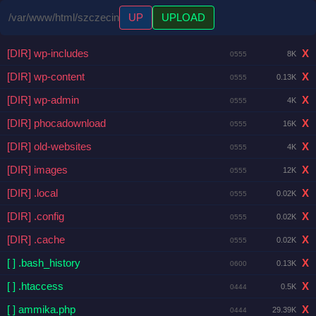
/var/www/html/szczecin
UP
UPLOAD
[DIR] wp-includes
X
8K
0555
[DIR] wp-content
X
0.13K
0555
[DIR] wp-admin
X
4K
0555
[DIR] phocadownload
X
16K
0555
[DIR] old-websites
X
4K
0555
[DIR] images
X
12K
0555
[DIR] .local
X
0.02K
0555
[DIR] .config
X
0.02K
0555
[DIR] .cache
X
0.02K
0555
[ ] .bash_history
X
0.13K
0600
[ ] .htaccess
X
0.5K
0444
[ ] ammika.php
X
29.39K
0444