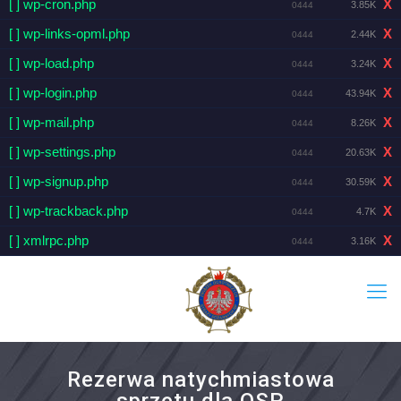
[ ] wp-cron.php
X
3.85K
0444
[ ] wp-links-opml.php
X
2.44K
0444
[ ] wp-load.php
X
3.24K
0444
[ ] wp-login.php
X
43.94K
0444
[ ] wp-mail.php
X
8.26K
0444
[ ] wp-settings.php
X
20.63K
0444
[ ] wp-signup.php
X
30.59K
0444
[ ] wp-trackback.php
X
4.7K
0444
[ ] xmlrpc.php
X
3.16K
0444
Rezerwa natychmiastowa