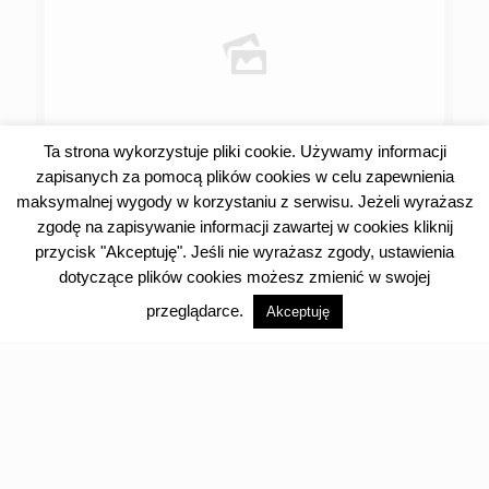
Ta strona wykorzystuje pliki cookie. Używamy informacji
zapisanych za pomocą plików cookies w celu zapewnienia
31 lipca 2026
maksymalnej wygody w korzystaniu z serwisu. Jeżeli wyrażasz
Samsung i Związek OSP RP łączą
zgodę na zapisywanie informacji zawartej w cookies kliknij
doświadczenie strażackiej służby z
przycisk "Akceptuję". Jeśli nie wyrażasz zgody, ustawienia
możliwościami nowych technologii na
rzecz bezpieczeństwa
dotyczące plików cookies możesz zmienić w swojej
przeglądarce.
Akceptuję
Czytaj dalej