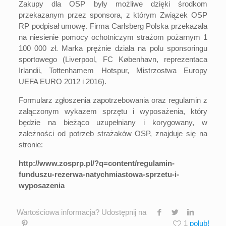
Zakupy dla OSP były możliwe dzięki środkom
przekazanym przez sponsora, z którym Związek OSP
RP podpisał umowę. Firma Carlsberg Polska przekazała
na niesienie pomocy ochotniczym strażom pożarnym 1
100 000 zł. Marka prężnie działa na polu sponsoringu
sportowego (Liverpool, FC København, reprezentaca
Irlandii, Tottenhamem Hotspur, Mistrzostwa Europy
UEFA EURO 2012 i 2016).
Formularz zgłoszenia zapotrzebowania oraz regulamin z
załączonym wykazem sprzętu i wyposażenia, który
będzie na bieżąco uzupełniany i korygowany, w
zależności od potrzeb strażaków OSP, znajduje się na
stronie:
http://www.zosprp.pl/?q=content/regulamin-
funduszu-rezerwa-natychmiastowa-sprzetu-i-
wyposazenia
Wartościowa informacja? Udostępnij na
1