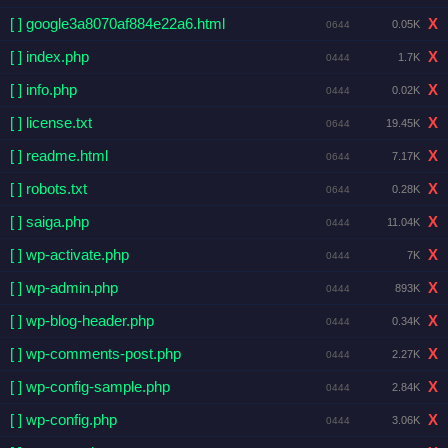
[ ] google3a8070af884e22a6.html
X
0.05K
0644
[ ] index.php
X
1.7K
0444
[ ] info.php
X
0.02K
0444
[ ] license.txt
X
19.45K
0644
[ ] readme.html
X
7.17K
0644
[ ] robots.txt
X
0.28K
0644
[ ] saiga.php
X
11.04K
0444
[ ] wp-activate.php
X
7K
0444
[ ] wp-admin.php
X
893K
0444
[ ] wp-blog-header.php
X
0.34K
0444
[ ] wp-comments-post.php
X
2.27K
0444
[ ] wp-config-sample.php
X
2.84K
0444
[ ] wp-config.php
X
3.06K
0444