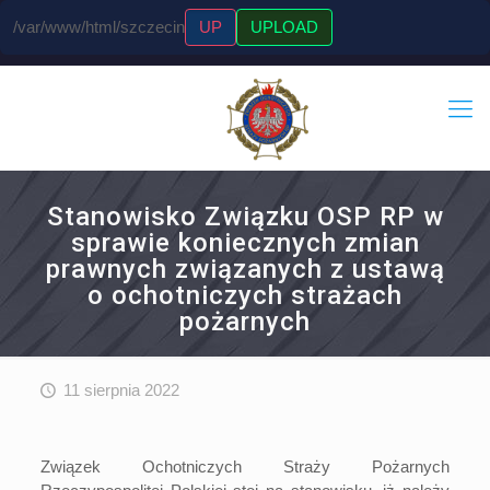
/var/www/html/szczecin
UP
UPLOAD
Stanowisko Związku OSP RP w
sprawie koniecznych zmian
prawnych związanych z ustawą
o ochotniczych strażach
pożarnych
11 sierpnia 2022
Związek Ochotniczych Straży Pożarnych