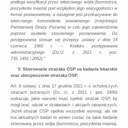
podlega weryfikacji przez właściwego wójta (burmistrza,
prezydenta miasta) pod względem jego wiarygodności w
formie postanowienia, a następnie jest przekazywane do
właściwego komendanta powiatowego (miejskiego)
Państwowej Straży Pożarnej w celu jego zatwierdzenia
poprzez wydanie stosownego postanowienia.
Do
postępowania stosuje się przepisy ustawy z dnia 14
czerwca 1960 r. – Kodeks postępowania
administracyjnego (Dz.U. z 2021 r.
poz.
735
,
1491
i
2052
).
”
V. Skierowanie strażaka OSP na badania lekarskie
oraz ubezpieczenie strażaka OSP.
Art. 8 ustawy z dnia 17 grudnia 2021 r. o ochotniczych
strażach pożarnych (Dz. U. z 2021 r. poz. 2490)
wskazuje, jakie warunki musi spełnić strażak OSP, by
mógł brać udział w działaniach i akcjach ratowniczych.
Jeżeli strażak OSP spełnia wszystkie wymogi, ale nie
ma aktualnych badań to winien zostać na takie badanie
skierowany przez wójta (burmistrza, prezydenta miasta).