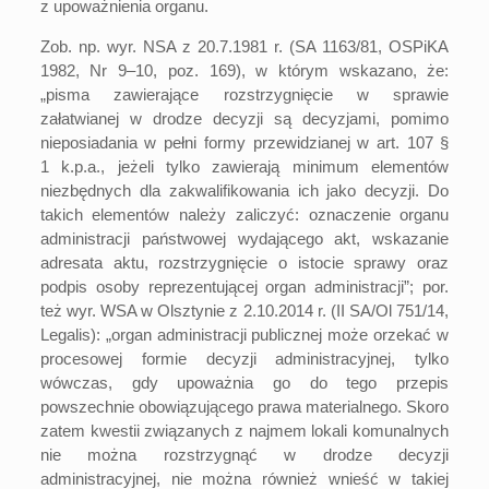
z upoważnienia organu.
Zob. np. wyr. NSA z 20.7.1981 r. (
SA 1163/81
, OSPiKA
1982, Nr 9–10, poz. 169), w którym wskazano, że:
„pisma zawierające rozstrzygnięcie w sprawie
załatwianej w drodze decyzji są decyzjami, pomimo
nieposiadania w pełni formy przewidzianej w
art. 107 §
1
k.p.a., jeżeli tylko zawierają minimum elementów
niezbędnych dla zakwalifikowania ich jako decyzji. Do
takich elementów należy zaliczyć: oznaczenie organu
administracji państwowej wydającego akt, wskazanie
adresata aktu, rozstrzygnięcie o istocie sprawy oraz
podpis osoby reprezentującej organ administracji”; por.
też wyr. WSA w Olsztynie z 2.10.2014 r. (
II SA/Ol 751/14
,
Legalis): „organ administracji publicznej może orzekać w
procesowej formie decyzji administracyjnej, tylko
wówczas, gdy upoważnia go do tego przepis
powszechnie obowiązującego prawa materialnego. Skoro
zatem kwestii związanych z najmem lokali komunalnych
nie można rozstrzygnąć w drodze decyzji
administracyjnej, nie można również wnieść w takiej