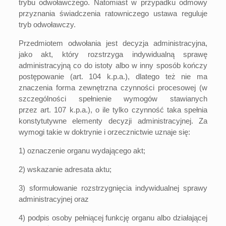
trybu odwoławczego. Natomiast w przypadku odmowy
przyznania świadczenia ratowniczego ustawa reguluje
tryb odwoławczy.
Przedmiotem odwołania jest decyzja administracyjna,
jako akt, który rozstrzyga indywidualną sprawę
administracyjną co do istoty albo w inny sposób kończy
postępowanie (
art. 104
k.p.a.), dlatego też nie ma
znaczenia forma zewnętrzna czynności procesowej (w
szczególności spełnienie wymogów stawianych
przez
art. 107
k.p.a.), o ile tylko czynność taka spełnia
konstytutywne elementy decyzji administracyjnej. Za
wymogi takie w doktrynie i orzecznictwie uznaje się:
1) oznaczenie organu wydającego akt;
2) wskazanie adresata aktu;
3) sformułowanie rozstrzygnięcia indywidualnej sprawy
administracyjnej oraz
4) podpis osoby pełniącej funkcję organu albo działającej