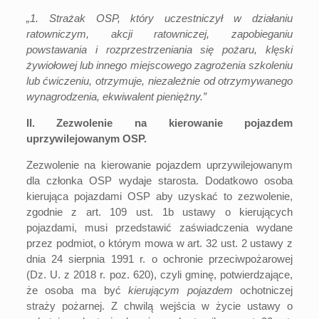
„1. Strażak OSP, który uczestniczył w działaniu
ratowniczym, akcji ratowniczej, zapobieganiu
powstawania i rozprzestrzeniania się pożaru, klęski
żywiołowej lub innego miejscowego zagrożenia szkoleniu
lub ćwiczeniu, otrzymuje, niezależnie od otrzymywanego
wynagrodzenia, ekwiwalent pieniężny.”
II. Zezwolenie na kierowanie pojazdem
uprzywilejowanym OSP.
Zezwolenie na kierowanie pojazdem uprzywilejowanym
dla członka OSP wydaje starosta. Dodatkowo osoba
kierująca pojazdami OSP aby uzyskać to zezwolenie,
zgodnie z art. 109 ust. 1b ustawy o kierujących
pojazdami, musi przedstawić zaświadczenia wydane
przez podmiot, o którym mowa w
art. 32 ust. 2
ustawy z
dnia 24 sierpnia 1991 r. o ochronie przeciwpożarowej
(Dz. U. z 2018 r. poz. 620), czyli gminę, potwierdzające,
że osoba ma być
kierującym pojazdem
ochotniczej
straży pożarnej. Z chwilą wejścia w życie ustawy o