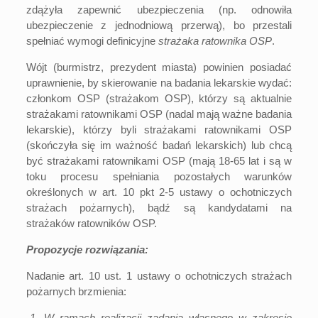
zdążyła zapewnić ubezpieczenia (np. odnowiła
ubezpieczenie z jednodniową przerwą), bo przestali
spełniać wymogi definicyjne
strażaka ratownika OSP
.
Wójt (burmistrz, prezydent miasta) powinien posiadać
uprawnienie, by skierowanie na badania lekarskie wydać:
członkom OSP (strażakom OSP), którzy są aktualnie
strażakami ratownikami OSP (nadal mają ważne badania
lekarskie), którzy byli strażakami ratownikami OSP
(skończyła się im ważność badań lekarskich) lub chcą
być strażakami ratownikami OSP (mają 18-65 lat i są w
toku procesu spełniania pozostałych warunków
określonych w art. 10 pkt 2-5 ustawy o ochotniczych
strażach pożarnych), bądź są kandydatami na
strażaków ratowników OSP.
Propozycje rozwiązania:
Nadanie art. 10 ust. 1 ustawy o ochotniczych strażach
pożarnych brzmienia:
„
1. W ramach realizacji zadania własnego w zakresie