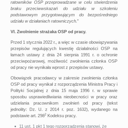
ratowników OSP przeprowadzane w celu stwierdzenia
braku przeciwwskazań do udziału w szkoleniu
podstawowym przygotowującym do bezpośredniego
udziału w działaniach ratowniczych.
”
VI. Zwolnienie strażaka OSP od pracy.
Przed 1 stycznia 2022 r., a więc w czasie obowiązywania
przepisów regulujących kwestię działalności OSP na
łamach ustawy z dnia 24 sierpnia 1991 r. o ochronie
przeciwpożarowej, możliwość zwolnienia członka OSP
od pracy nie wynikała wprost z przepisów ustawy.
Obowiązek pracodawcy w zakresie zwolnienia członka
OSP od pracy wynikał z rozporządzenia Ministra Pracy i
Polityki Socjalnej z dnia 15 maja 1996 r. w sprawie
sposobu usprawiedliwiania nieobecności w pracy oraz
udzielania pracownikom zwolnień od pracy (tekst
jednolity: Dz. U. z 2014 r. poz. 1632), wydanego na
2
podstawie art. 298
Kodeksu pracy.
11 ust. 1 pkt 1 tego rozporządzenia stanowi, że