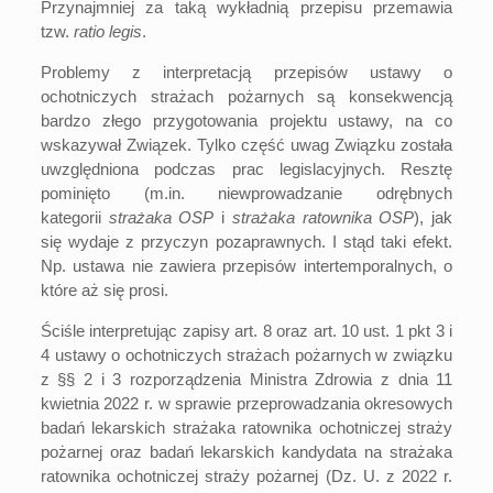
Przynajmniej za taką wykładnią przepisu przemawia
tzw.
ratio legis
.
Problemy z interpretacją przepisów ustawy o
ochotniczych strażach pożarnych są konsekwencją
bardzo złego przygotowania projektu ustawy, na co
wskazywał Związek. Tylko część uwag Związku została
uwzględniona podczas prac legislacyjnych. Resztę
pominięto (m.in. niewprowadzanie odrębnych
kategorii
strażaka OSP
i
strażaka ratownika OSP
), jak
się wydaje z przyczyn pozaprawnych. I stąd taki efekt.
Np. ustawa nie zawiera przepisów intertemporalnych, o
które aż się prosi.
Ściśle interpretując zapisy art. 8 oraz art. 10 ust. 1 pkt 3 i
4 ustawy o ochotniczych strażach pożarnych w związku
z §§ 2 i 3 rozporządzenia Ministra Zdrowia z dnia 11
kwietnia 2022 r. w sprawie przeprowadzania okresowych
badań lekarskich strażaka ratownika ochotniczej straży
pożarnej oraz badań lekarskich kandydata na strażaka
ratownika ochotniczej straży pożarnej (Dz. U. z 2022 r.