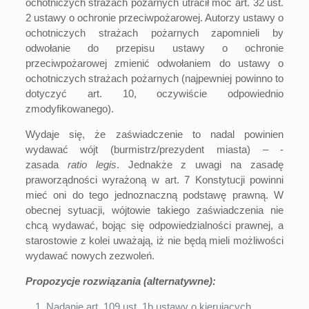
ochotniczych strażach pożarnych utracił moc art. 32 ust.
2 ustawy o ochronie przeciwpożarowej. Autorzy ustawy o
ochotniczych strażach pożarnych zapomnieli by
odwołanie do przepisu ustawy o ochronie
przeciwpożarowej zmienić odwołaniem do ustawy o
ochotniczych strażach pożarnych (najpewniej powinno to
dotyczyć art. 10, oczywiście odpowiednio
zmodyfikowanego).
Wydaje się, że zaświadczenie to nadal powinien
wydawać wójt (burmistrz/prezydent miasta) – ­
zasada
ratio legis
. Jednakże z uwagi na zasadę
praworządności wyrażoną w art. 7 Konstytucji powinni
mieć oni do tego jednoznaczną podstawę prawną. W
obecnej sytuacji, wójtowie takiego zaświadczenia nie
chcą wydawać, bojąc się odpowiedzialności prawnej, a
starostowie z kolei uważają, iż nie będą mieli możliwości
wydawać nowych zezwoleń.
Propozycje rozwiązania (alternatywne):
Nadanie art. 109 ust. 1b ustawy o kierujących