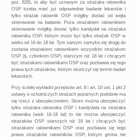
poz. 828), to aby być uznanym za strażaka ratownika
OSP trzeba mieć już odpowiednie badanie lekarskie i
tylko strażak ratownik OSP mógłby dostać od wójta
skierowanie na badanie. Poza strażakiem ratownikiem
skierowanie mógłby dostać tylko kandydat na strażaka
ratownika OSP, którym może być tylko strażak OSP w
wieku od 16 do 18 lat. Tym samym zamyka się drogę do
zostania strażakiem ratownikiem wszystkim strażakom
OSP (tj. członkom OSP) starszym niż 18 lat i chcącym
być strażakami ratownikami OSP oraz pozbawia się tego
prawa tych strażaków, którym skończył się termin badań
lekarskich.
Przy ścisłej wykładni przepisów art. 8 i art. 10 ust. 1 pkt 2
ustawy o ochotniczych strażach pożarnych podobnie ma
się rzecz z ubezpieczeniem. Skoro można ubezpieczyć
tylko strażaka ratownika OSP i kandydata na strażaka
ratownika (wiek 16-18 lat) to nie można ubezpieczyć
strażaków OSP starszych niż 18 lat i chcących być
strażakami ratownikami OSP oraz pozbawia się tego
prawa strażaków ratowników OSP, którym gmina nie