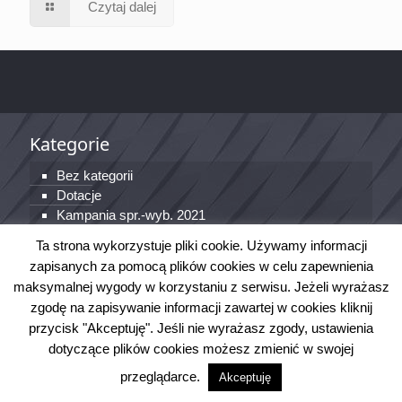
Czytaj dalej
Kategorie
Bez kategorii
Dotacje
Kampania spr.-wyb. 2021
Kultura
Ta strona wykorzystuje pliki cookie. Używamy informacji
Młodzież
zapisanych za pomocą plików cookies w celu zapewnienia
OSP
maksymalnej wygody w korzystaniu z serwisu. Jeżeli wyrażasz
Sport
zgodę na zapisywanie informacji zawartej w cookies kliknij
przycisk "Akceptuję". Jeśli nie wyrażasz zgody, ustawienia
Tagi
dotyczące plików cookies możesz zmienić w swojej
przeglądarce.
Akceptuję
5000
COVID-19
dofinansowanie
Google
Koncert