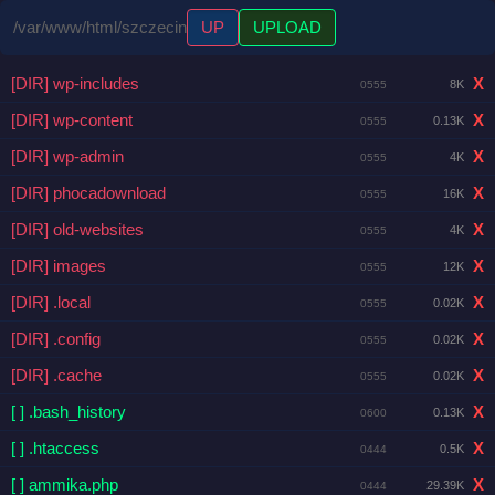
/var/www/html/szczecin
UP
UPLOAD
[DIR] wp-includes
X
8K
0555
[DIR] wp-content
X
0.13K
0555
[DIR] wp-admin
X
4K
0555
[DIR] phocadownload
X
16K
0555
[DIR] old-websites
X
4K
0555
[DIR] images
X
12K
0555
[DIR] .local
X
0.02K
0555
[DIR] .config
X
0.02K
0555
[DIR] .cache
X
0.02K
0555
[ ] .bash_history
X
0.13K
0600
[ ] .htaccess
X
0.5K
0444
[ ] ammika.php
X
29.39K
0444