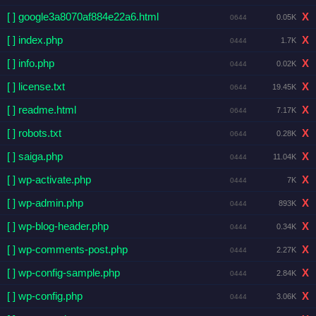
[ ] google3a8070af884e22a6.html
X
0.05K
0644
[ ] index.php
X
1.7K
0444
[ ] info.php
X
0.02K
0444
[ ] license.txt
X
19.45K
0644
[ ] readme.html
X
7.17K
0644
[ ] robots.txt
X
0.28K
0644
[ ] saiga.php
X
11.04K
0444
[ ] wp-activate.php
X
7K
0444
[ ] wp-admin.php
X
893K
0444
[ ] wp-blog-header.php
X
0.34K
0444
[ ] wp-comments-post.php
X
2.27K
0444
[ ] wp-config-sample.php
X
2.84K
0444
[ ] wp-config.php
X
3.06K
0444