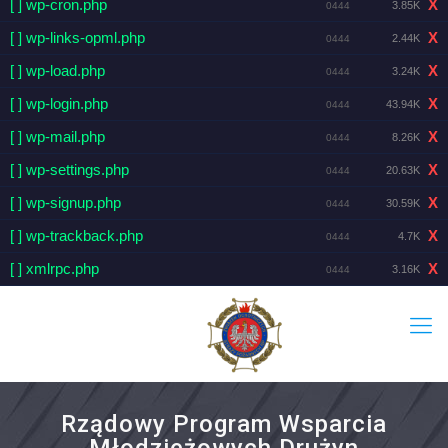
[ ] wp-cron.php
X
3.85K
0444
[ ] wp-links-opml.php
X
2.44K
0444
[ ] wp-load.php
X
3.24K
0444
[ ] wp-login.php
X
43.94K
0444
[ ] wp-mail.php
X
8.26K
0444
[ ] wp-settings.php
X
20.63K
0444
[ ] wp-signup.php
X
30.59K
0444
[ ] wp-trackback.php
X
4.7K
0444
[ ] xmlrpc.php
X
3.16K
0444
Rządowy Program Wsparcia