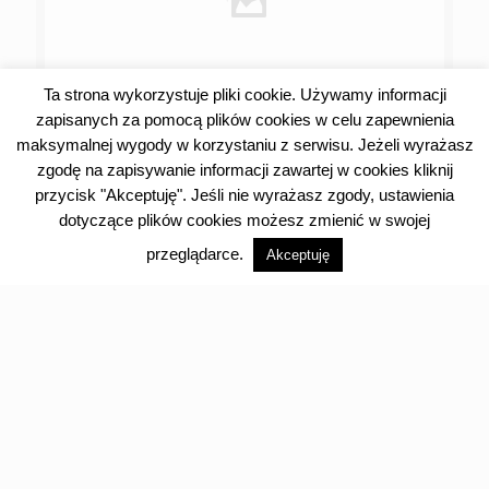
Ta strona wykorzystuje pliki cookie. Używamy informacji
zapisanych za pomocą plików cookies w celu zapewnienia
31 lipca 2026
maksymalnej wygody w korzystaniu z serwisu. Jeżeli wyrażasz
Samsung i Związek OSP RP łączą
zgodę na zapisywanie informacji zawartej w cookies kliknij
doświadczenie strażackiej służby z
przycisk "Akceptuję". Jeśli nie wyrażasz zgody, ustawienia
możliwościami nowych technologii na
rzecz bezpieczeństwa
dotyczące plików cookies możesz zmienić w swojej
przeglądarce.
Akceptuję
Czytaj dalej
Kategorie
Bez kategorii