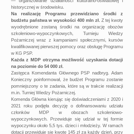
— organizowanie działalności kulturalno-oświatowej i
historycznej w środowisku.
Na realizację Programu przewidziano środki z
budżetu państwa w wysokości 400 mln zł.
Z tej kwoty
wyodrębnione zostaną środki na organizację obozów
szkoleniowo-wypoczynkowych, Turnieju Wiedzy
Pożarniczej wraz z kampaniami społecznymi, kursów
kwalifikowanej pierwszej pomocy oraz obsługę Programu
w KG PSP.
Każda z MDP otrzyma możliwość uzyskania dotacji
na poziomie do 54 000 zł.
Zastępca Komendanta Głównego PSP nadbryg. Adam
Konieczny poinformował, że budżet Programu zostanie
pomniejszony o te zadania, które są w trakcie realizacji
m.in. Turniej Wiedzy Pożarniczej.
Komenda Główna kierując się doświadczeniami z 2020 i
2021 roku podjęła decyzję o dofinansowaniu udziału
członków MDP w obozach szkoleniowo-
wypoczynkowych. Przewiduje się udział w tej formie
wypoczynku około 5,5 tys. dzieci i młodzieży. W ramach
dotacji przewiduje się kwotę 145 zł za każdy dzień, przy