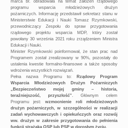
marca br. obradowała na temat założeń rządowego
programu wsparcia młodzieżowych drużyn
pożarniczych. Informację przedstawił sekretarz stanu w
Ministerstwie Edukacji i Nauki Tomasz Rzymkowski,
przewodniczący Zespołu do spraw przygotowania
rządowego projektu wsparcia MDP, który został
powołany 30 września 2021 roku zrządzeniem Ministra
Edukacji i Nauki.
Minister Rzymkowski poinformował, że stan prac nad
Programem został zrealizowany w 90%, pozostały do
ustalenia kwestie formalno-finansowe a także sposoby
wdrożenia wszystkich rozwiązań.
Pełna nazwa Programu to:
Rządowy Program
Wsparcia Młodzieżowych Drużyn Pożarniczych
„Bezpieczeństwo mojej gminy – historia,
teraźniejszość, przyszłość”
. Głównym celem
Programu jest:
wzmocnienie roli młodzieżowych
drużyn pożarniczych, w szczególności w realizacji
zadań wychowawczych i opiekuńczych oraz rozwój
ww. drużyn w zakresie przygotowania do pełnienia
funkcji strażaka OSP lub PSP w dorosłym życiu.