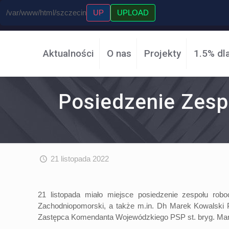
/var/www/html/szczecin
UP
UPLOAD
Aktualności
O nas
Projekty
1.5% dl
Posiedzenie Zesp
21 listopada 2022
21 listopada miało miejsce posiedzenie zespołu rob
Zachodniopomorski, a także m.in. Dh Marek Kowalsk
Zastępca Komendanta Wojewódzkiego PSP st. bryg. Mar