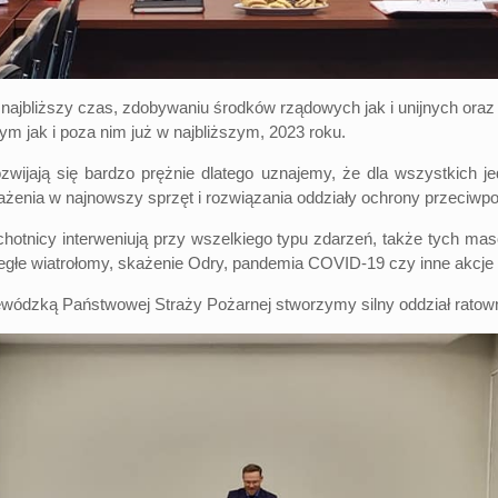
 najbliższy czas, zdobywaniu środków rządowych jak i unijnych or
 jak i poza nim już w najbliższym, 2023 roku.
wijają się bardzo prężnie dlatego uznajemy, że dla wszystkich j
nia w najnowszy sprzęt i rozwiązania oddziały ochrony przeciwpoż
ochotnicy interweniują przy wszelkiego typu zdarzeń, także tych 
biegłe wiatrołomy, skażenie Odry, pandemia COVID-19 czy inne akcj
ódzką Państwowej Straży Pożarnej stworzymy silny oddział ratown