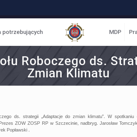
a potrzebujących
MDP
Pr
ołu Roboczego ds. Strat
Zmian Klimatu
oczego ds. strategii „Adaptacje do zmian klimatu”. W spotkaniu
i Prezes ZOW ZOSP RP w Szczecinie, nadbryg. Jarosław Tomcz
ek Popławski .