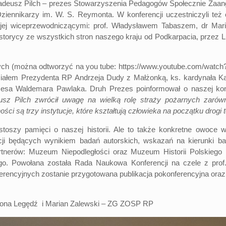
. Tadeusz Pilch – prezes Stowarzyszenia Pedagogów Społecznie Za
iennikarzy im. W. S. Reymonta. W konferencji uczestniczyli też cz
 z jej wiceprzewodniczącymi: prof. Władysławem Tabaszem, dr M
 i historycy ze wszystkich stron naszego kraju od Podkarpacia, przez
wych (można odtworzyć na you tube:
https://www.youtube.com/wat
iałem Prezydenta RP Andrzeja Dudy z Małżonką, ks. kardynała Ka
rezesa Waldemara Pawlaka. Druh Prezes poinformował o naszej kon
eusz Pilch zwrócił uwagę na wielką rolę straży pożarnych zaró
ci są trzy instytucje, które kształtują człowieka na początku drogi to
ustoszy pamięci o naszej historii. Ale to także konkretne owoce 
acji będących wynikiem badań autorskich, wskazań na kierunki b
tnerów: Muzeum Niepodległości oraz Muzeum Historii Polskiego R
o. Powołana została Rada Naukowa Konferencji na czele z prof. 
ferencyjnych zostanie przygotowana publikacja pokonferencyjna oraz
wona Legędź i Marian Zalewski – ZG ZOSP RP