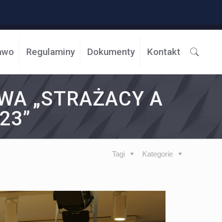
awo
Regulaminy
Dokumenty
Kontakt
WA „STRAŻACY A
23”
Tagi
Kategorie