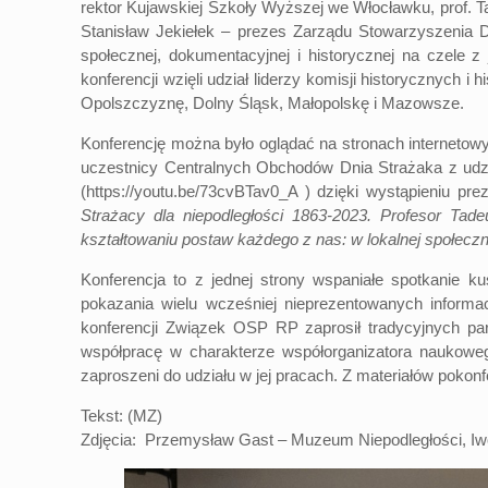
rektor Kujawskiej Szkoły Wyższej we Włocławku, prof
Stanisław Jekiełek – prezes Zarządu Stowarzyszenia Dz
społecznej, dokumentacyjnej i historycznej na czele
konferencji wzięli udział liderzy komisji historycznych
Opolszczyznę, Dolny Śląsk, Małopolskę i Mazowsze.
Konferencję można było oglądać na stronach interneto
uczestnicy Centralnych Obchodów Dnia Strażaka z udz
(https://youtu.be/73cvBTav0_A ) dzięki wystąpieniu p
Strażacy dla niepodległości 1863-2023. Profesor Tad
kształtowaniu postaw każdego z nas: w lokalnej społecznoś
Konferencja to z jednej strony wspaniałe spotkanie k
pokazania wielu wcześniej nieprezentowanych inform
konferencji Związek OSP RP zaprosił tradycyjnych par
współpracę w charakterze współorganizatora naukoweg
zaproszeni do udziału w jej pracach. Z materiałów pokon
Tekst: (MZ)
Zdjęcia: Przemysław Gast – Muzeum Niepodległości, I