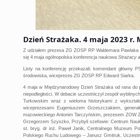
Dzień Strażaka. 4 maja 2023 r
Z udziałem prezesa ZG ZOSP RP Waldemara Pawlaka or
się 4 maja ogólnopolska konferencja naukowa
Strażacy a
Listy na konferencję przekazali: komendant główny P
środowiska, wiceprezes ZG ZOSP RP Edward Siarka.
4 maja w Międzynarodowy Dzień Strażaka od rana do późn
niepodległości. W debacie uczestniczył zespół wybitny
Turkowskim wraz z wieloma historykami z wykszta
wiceprezesami Eugeniuszem Grzeszczakiem, gener
mazowieckiego Antonim Tarczyńskim, prezesem ZOW Z
Grzegorzem Szyszko. Przybyli szefowie: Centrum Na
st. bryg. dr inż. Paweł Janik, Centralnego Muzeum 
Polskiego Ruchu Ludowego – Janusz Gmitruk. Uczestni