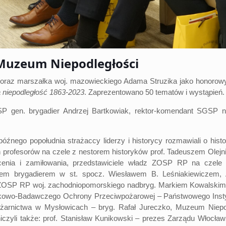
. Muzeum Niepodległości
az marszałka woj. mazowieckiego Adama Struzika jako honorowyc
 niepodległość 1863-2023
. Zaprezentowano 50 tematów i wystąpień.
SP gen. brygadier Andrzej Bartkowiak, rektor-komendant SGSP nad
ego popołudnia strażaccy liderzy i historycy rozmawiali o histori
ch profesorów na czele z nestorem historyków prof. Tadeuszem Ole
łcenia i zamiłowania, przedstawiciele władz ZOSP RP na c
ałem brygadierem w st. spocz. Wiesławem B. Leśniakiewic
OSP RP woj. zachodniopomorskiego nadbryg. Markiem Kowalski
ukowo-Badawczego Ochrony Przeciwpożarowej – Państwowego Inst
Pożarnictwa w Mysłowicach – bryg. Rafał Jureczko, Muzeum Niepo
czyli także: prof. Stanisław Kunikowski – prezes Zarządu Włocła