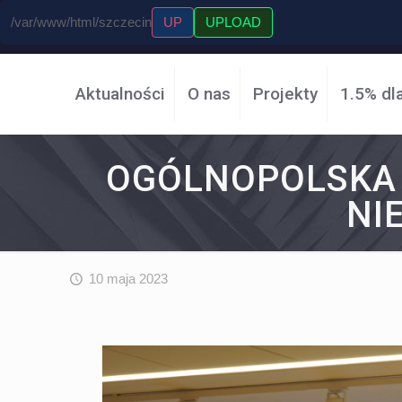
/var/www/html/szczecin
UP
UPLOAD
Aktualności
O nas
Projekty
1.5% dl
OGÓLNOPOLSKA 
NI
10 maja 2023