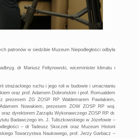
h patronów w siedzibie Muzeum Niepodległości odbyła
bryg. dr Mariusz Feltynowski, wiceminister klimatu i
i strażackiego ruchu i jego roli w budowie i umacnianiu
jnikiem oraz prof. Adamem Dobrońskim i prof. Romualdem
zele z prezesem ZG ZOSP RP Waldemarem Pawlakiem,
zem, Adamem Nowakiem, prezesem ZOW ZOSP RP woj.
m oraz dyrektorem Zarządu Wykonawczego ZOSP RP dr.
ytutu Badawczego im.
J. Tuliszkowskiego
w Józefowie –
dległości – dr Tadeusz Skoczek oraz Muzeum Historii
wskiego Towarzystwa Naukowego, prof. Jerzy Garbacz –