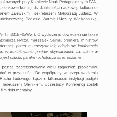
angażowanych przy Komitecie Nauk Pedagogicznych PAN,
łonkowie komisji ds działalności naukowej, kulturalno-
arianem Zalewskim i sekretarzem Małgorzatą Judasz. W
 Lubelszczyznę, Podlasie, Warmię i Mazury, Wielkopolskę,
ch?v=hm331EF0aWw
). O wydarzeniu dowiedzieli się także
zimierza Nycza, marszałek Sejmu, premiera, ministrów
ferencji:
przed tą uroczystością odbyła się konferencja
wno w kształtowaniu postaw obywatelskich ale także w
 jest szkoła, parafia i ochotnicza straż pożarna.
w postaci zaprezentowania wielu zagadnień, problemów,
adań w przyszłości. Do współpracy w przeprowadzeniu
uchu Ludowego. Łącznie kilkanaście instytucji podjęło
Tadeuszem Olejnikiem. Uczestnicy Konferencji zostali
 film dokumentalny.