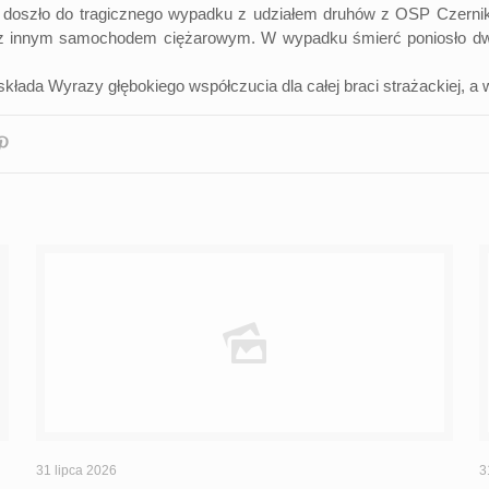
 10 doszło do tragicznego wypadku z udziałem druhów z OSP Czern
ę z innym samochodem ciężarowym. W wypadku śmierć poniosło dwo
a Wyrazy głębokiego współczucia dla całej braci strażackiej, a w
31 lipca 2026
3