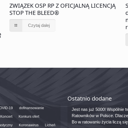
ZWIĄZEK OSP RP Z OFICJALNĄ LICENCJĄ
STOP THE BLEED®
Czytaj dalej
ę
Ostatnio dodane
OVID-19
dofinansowanie
Jest nas już 5000! Wspólnie
Ratowników w Polsce. Dlacze
Koncert
Konkurs ofert
Bo w ratowaniu życia liczą si
astyczny
Koronawirus
Licheń