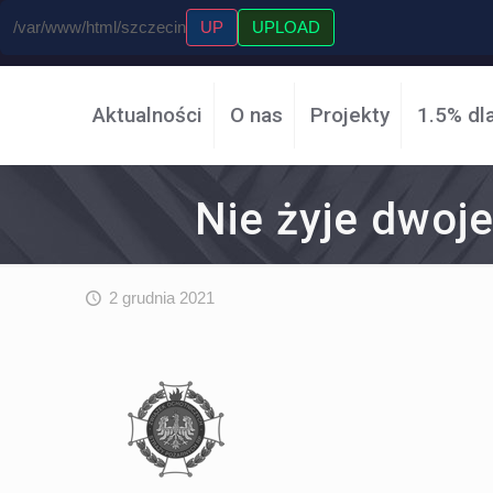
/var/www/html/szczecin
UP
UPLOAD
Aktualności
O nas
Projekty
1.5% dl
Nie żyje dwoj
2 grudnia 2021