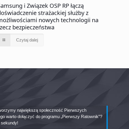
Samsung i Związek OSP RP łączą
doświadczenie strażackiej służby z
możliwościami nowych technologii na
rzecz bezpieczeństwa
Czytaj dalej
 tworzymy największą społeczność Pierwszych
go warto dołączyć do programu „Pierwszy Ratownik”?
ę sekundy!