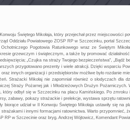
nwoju Świętego Mikołaja, który przejechał przez miejscowości powi
arząd Oddziału Powiatowego ZOSP RP w Szczecinku, portal Szczeci
 Ochotniczego Pogotowia Ratunkowego wraz ze Świętym Mikoła
esie grzewczym i świątecznym, a także by promować działalność 
dsięwzięcia; „Czujka na straży Twojego bezpieczeństwa”, „Bądź b
arszych przygotowano prezenty i wiele atrakcji. Dzięki wsparciu P
raz innych organizacji i przedsiębiorstw możliwe było rozdanie m
ń. Strażacki Mikołaj nie zapomniał również o słodyczach dla dz
iczej Straży Pożarnej jak i Młodzieżowych Drużyn Pożarniczych.
ału, który odbył się w Szczecinku na placu Kamińskiego. Po zmrok
sy, zabawy, pokazy strażackie i prelekcje, wystawa sprzętu ratowni
y biorące udział w II Konwoju Świętego Mikołaja ustawiły się na pl
ze strażakami i innymi formacjami ratownictwa. Warto przypomnieć,
P RP w Szczecinie oraz bryg. Andrzej Wójtowicz, Komendant Powia