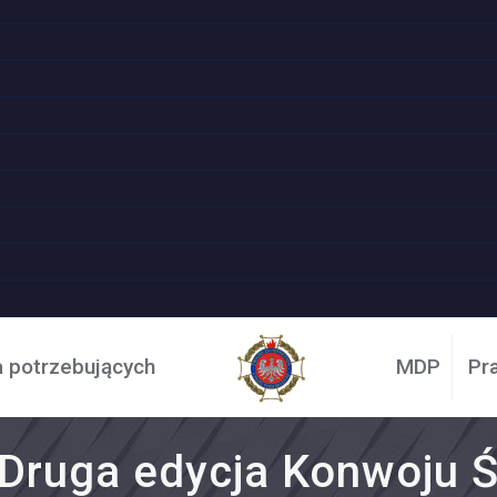
a potrzebujących
MDP
Pr
 Druga edycja Konwoju Ś