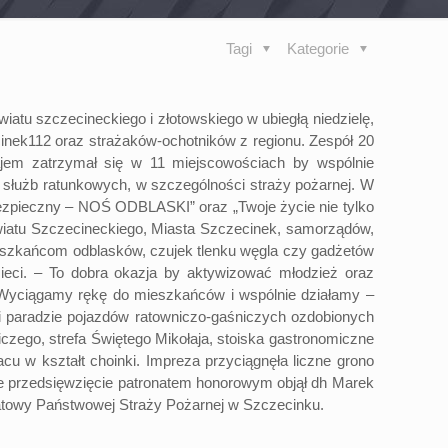
Tagi
Kategorie
atu szczecineckiego i złotowskiego w ubiegłą niedzielę,
nek112 oraz strażaków-ochotników z regionu. Zespół 20
jem zatrzymał się w 11 miejscowościach by wspólnie
służb ratunkowych, w szczególności straży pożarnej. W
ezpieczny – NOŚ ODBLASKI” oraz „Twoje życie nie tylko
owiatu Szczecineckiego, Miasta Szczecinek, samorządów,
ieszkańcom odblasków, czujek tlenku węgla czy gadżetów
ieci. – To dobra okazja by aktywizować młodzież oraz
 Wyciągamy rękę do mieszkańców i wspólnie działamy –
u i paradzie pojazdów ratowniczo-gaśniczych ozdobionych
czego, strefa Świętego Mikołaja, stoiska gastronomiczne
acu w kształt choinki. Impreza przyciągnęła liczne grono
 że przedsięwzięcie patronatem honorowym objął dh Marek
towy Państwowej Straży Pożarnej w Szczecinku.