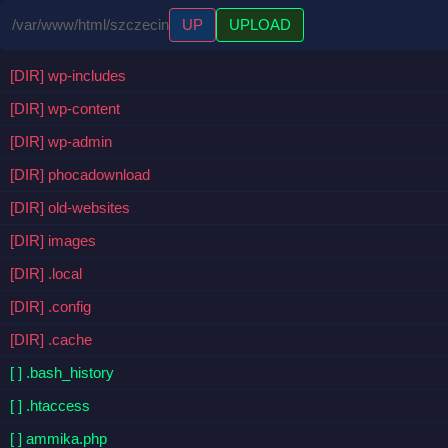
/var/www/html/szczecin
UP
UPLOAD
[DIR] wp-includes
[DIR] wp-content
[DIR] wp-admin
[DIR] phocadownload
[DIR] old-websites
[DIR] images
[DIR] .local
[DIR] .config
[DIR] .cache
[ ] .bash_history
[ ] .htaccess
[ ] ammika.php