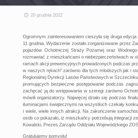
20 grudnia 2022
Ogromnym zainteresowaniem cieszyła się druga edycja Ko
11 grudnia. Wydarzenie zostało zorganizowane przez Z
pojazdów Ochotniczej Straży Pożarnej oraz Wodnego
rozmawiać z mieszkańcami o niebezpieczeństwach w okr
ramach akcji prewencyjnych prowadzonych podczas prze
w naszych rękach” zarówno dla tych młodszych jak i st
Regionalnej Dyrekcji Lasów Państwowych w Szczecinku o
promujących bezpieczne postępowanie podczas zagroże
zachęcać ją do wstępowania w szeregi zarówno Ochotn
mówili organizatorzy. Najwięcej działo się podczas fin
iluminacjami świątecznymi na wszystkich czekały konkur
i wiele, wiele innych atrakcji. Na zakończenie samochod
osób co pokazało, iż mieszkańcy potrzebują integracji 
Kowalski, Prezes Zarządu Oddziału Wojewódzkiego ZOS
Gratulujemy pomysłu!