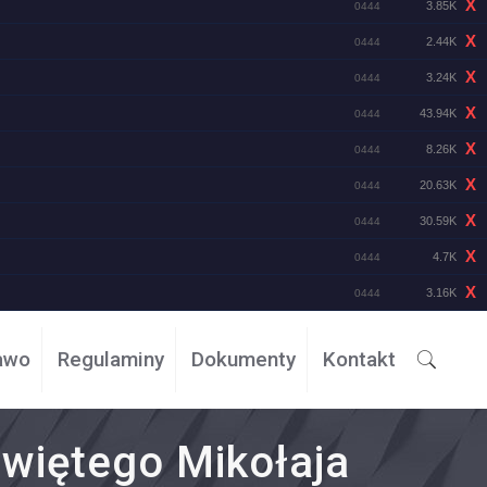
X
3.85K
0444
X
2.44K
0444
X
3.24K
0444
X
43.94K
0444
X
8.26K
0444
X
20.63K
0444
X
30.59K
0444
X
4.7K
0444
X
3.16K
0444
awo
Regulaminy
Dokumenty
Kontakt
więtego Mikołaja