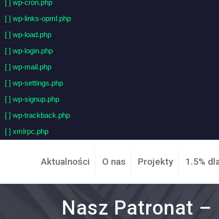
[ ] wp-cron.php
[ ] wp-links-opml.php
[ ] wp-load.php
[ ] wp-login.php
[ ] wp-mail.php
[ ] wp-settings.php
[ ] wp-signup.php
[ ] wp-trackback.php
[ ] xmlrpc.php
Aktualności
O nas
Projekty
1.5% dl
Nasz Patronat –