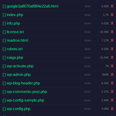
[ ] google3a8070af884e22a6.html
X
0.05K
0644
[ ] index.php
X
1.7K
0444
[ ] info.php
X
0.02K
0444
[ ] license.txt
X
19.45K
0644
[ ] readme.html
X
7.17K
0644
[ ] robots.txt
X
0.28K
0644
[ ] saiga.php
X
11.04K
0444
[ ] wp-activate.php
X
7K
0444
[ ] wp-admin.php
X
893K
0444
[ ] wp-blog-header.php
X
0.34K
0444
[ ] wp-comments-post.php
X
2.27K
0444
[ ] wp-config-sample.php
X
2.84K
0444
[ ] wp-config.php
X
3.06K
0444