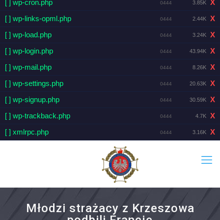
[ ] wp-cron.php
X
3.85K
0444
[ ] wp-links-opml.php
X
2.44K
0444
[ ] wp-load.php
X
3.24K
0444
[ ] wp-login.php
X
43.94K
0444
[ ] wp-mail.php
X
8.26K
0444
[ ] wp-settings.php
X
20.63K
0444
[ ] wp-signup.php
X
30.59K
0444
[ ] wp-trackback.php
X
4.7K
0444
[ ] xmlrpc.php
X
3.16K
0444
Młodzi strażacy z Krzeszowa