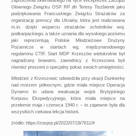
zaproszenia skierowanego na ręce Wiceprezes Zarządu
Głównego Związku OSP RP dh Teresy Tiszbierek jako
podziękowania Francuskiego Związku Strażaków za
organizację pomocy dla Ukrainy, która jest realizowana
m.in. dzięki wsparciu strażaków ochotników woj.
podkarpackiego, a także uznania dla wysokiego poziomu
jaki reprezentują Polskie Młodzieżowe Drużyny
Pożarnicze w startach wg. międzynarodowego
regulaminu CTIF. Start MDP Krzeszów wielokrotnie był
nagradzany brawami, zawodnicy z Krzeszowa byli
również proszeni o specjalny pokaz swoich umiejętności.
Młodzież z Krzeszowic odwiedziła przy okazji Dunkierkę
nad morzem północnym, gdzie miała miejsce Operacja
Dynamo to udana ewakuacja wojsk Brytyjskiego
Korpusu Ekspedycyjnego, która miała miejsce na
przełomie maja i czerwca 1940 r. – to zapewne była dla
wszystkich ciekawa lekcja historii.
źródło:
https://zosprp.pl/2022/07/18/7611/#