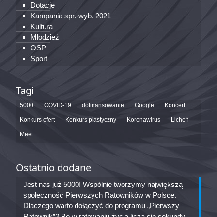
Dotacje
Kampania spr.-wyb. 2021
Kultura
Młodzież
OSP
Sport
Tagi
5000
COVID-19
dofinansowanie
Google
Koncert
Konkurs ofert
Konkurs plastyczny
Koronawirus
Licheń
Meet
Ostatnio dodane
Jest nas już 5000! Wspólnie tworzymy największą
społeczność Pierwszych Ratowników w Polsce.
Dlaczego warto dołączyć do programu „Pierwszy
Ratownik”? Bo w ratowaniu życia liczą się sekundy!