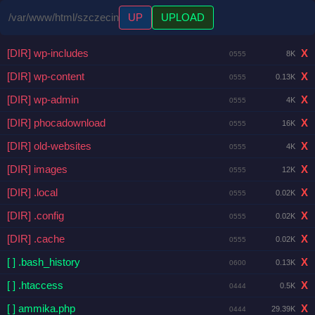
/var/www/html/szczecin
UP
UPLOAD
[DIR] wp-includes
X
8K
0555
[DIR] wp-content
X
0.13K
0555
[DIR] wp-admin
X
4K
0555
[DIR] phocadownload
X
16K
0555
[DIR] old-websites
X
4K
0555
[DIR] images
X
12K
0555
[DIR] .local
X
0.02K
0555
[DIR] .config
X
0.02K
0555
[DIR] .cache
X
0.02K
0555
[ ] .bash_history
X
0.13K
0600
[ ] .htaccess
X
0.5K
0444
[ ] ammika.php
X
29.39K
0444