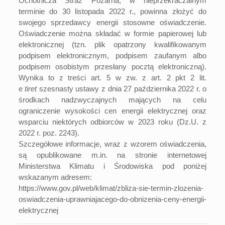
Ochotnicza Straż Pożarna, w nieprzekraczalnym
terminie do 30 listopada 2022 r., powinna złożyć do
swojego sprzedawcy energii stosowne oświadczenie.
Oświadczenie można składać w formie papierowej lub
elektronicznej (tzn. plik opatrzony kwalifikowanym
podpisem elektronicznym, podpisem zaufanym albo
podpisem osobistym przesłany pocztą elektroniczną).
Wynika to z treści art. 5 w zw. z art. 2 pkt 2 lit.
e
tiret
szesnasty ustawy z dnia 27 października 2022 r. o
środkach nadzwyczajnych mających na celu
ograniczenie wysokości cen energii elektrycznej oraz
wsparciu niektórych odbiorców w 2023 roku (Dz.U. z
2022 r. poz. 2243).
Szczegółowe informacje, wraz z wzorem oświadczenia,
są opublikowane m.in. na stronie internetowej
Ministerstwa Klimatu i Środowiska pod poniżej
wskazanym adresem:
https://www.gov.pl/web/klimat/zbliza-sie-termin-zlozenia-
oswiadczenia-uprawniajacego-do-obnizenia-ceny-energii-
elektrycznej