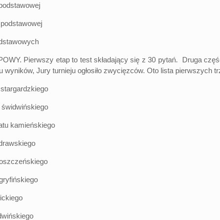
dstawowej
odstawowej
stawowych
rwszy etap to test składający się z 30 pytań. Druga część, to 
 wyników, Jury turnieju ogłosiło zwycięzców. Oto lista pierwszych t
targardzkiego
idwińskiego
kamieńskiego
drawskiego
zczeńskiego
fińskiego
ickiego
ińskiego