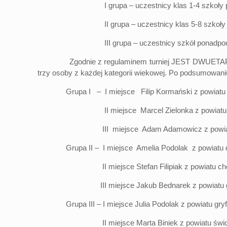
I grupa – uczestnicy klas 1-4 szkoły po
II grupa – uczestnicy klas 5-8 szkoły p
III grupa – uczestnicy szkół ponadpod
Zgodnie z regulaminem turniej JEST DWUETAPOWY. Pie
trzy osoby z każdej kategorii wiekowej. Po podsumowaniu
Grupa I – I miejsce Filip Kormański z powiatu s
II miejsce Marcel Zielonka z powiatu św
III miejsce Adam Adamowicz z powiatu 
Grupa II – I miejsce Amelia Podolak z powiatu 
II miejsce Stefan Filipiak z powiatu chos
III miejsce Jakub Bednarek z powiatu gry
Grupa III – I miejsce Julia Podolak z powiatu gryf
II miejsce Marta Biniek z powiatu świdw