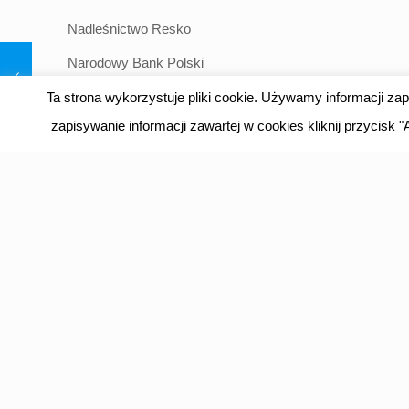
Nadleśnictwo Resko
Narodowy Bank Polski
Firma Brandbull Polska S.A.
Ta strona wykorzystuje pliki cookie. Używamy informacji z
zapisywanie informacji zawartej w cookies kliknij przycisk
Firma Kadimex Spólka z o.o.