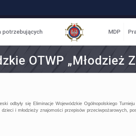
a potrzebujących
MDP
Pr
dzkie OTWP „Młodzież 
eski odbyły się Eliminacje Wojewódzkie Ogólnopolskiego Turniej
dzieci i młodzieży znajomości przepisów przeciwpożarowych, po