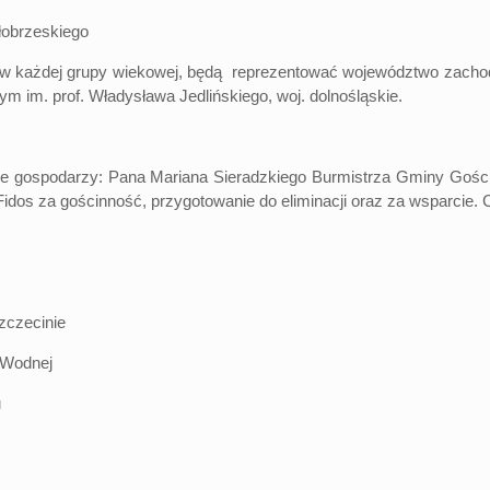
 kołobrzeskiego
żdej grupy wiekowej, będą reprezentować województwo zachodnio
m im. prof. Władysława Jedlińskiego, woj. dolnośląskie.
odarzy: Pana Mariana Sieradzkiego Burmistrza Gminy Gościno 
dos za gościnność, przygotowanie do eliminacji oraz za wsparcie. Ca
zczecinie
 Wodnej
u