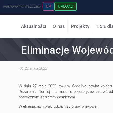
/var/www/html/szczecin
UP
UPLOAD
Aktualności
O nas
Projekty
1.5% dl
Eliminacje Wojewó
29 maja 2022
W dniu 27 maja 2022 roku w Gościnie powiat kołobrz
Pożarom”. Turniej ma na celu popularyzowanie wśród 
podręcznym sprzętem gaśniczym.
W eliminacjach brały udział trzy grupy wiekowe: