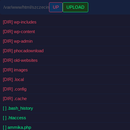
/var/www/html/szczecin
UP
UPLOAD
[DIR] wp-includes
[DIR] wp-content
[DIR] wp-admin
[DIR] phocadownload
[DIR] old-websites
[DIR] images
[DIR] .local
[DIR] .config
[DIR] .cache
[ ] .bash_history
[ ] .htaccess
[ ] ammika.php