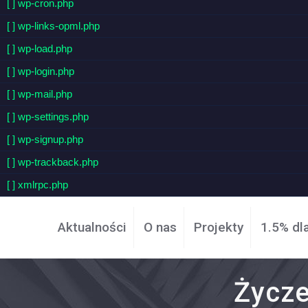
[ ] wp-cron.php
[ ] wp-links-opml.php
[ ] wp-load.php
[ ] wp-login.php
[ ] wp-mail.php
[ ] wp-settings.php
[ ] wp-signup.php
[ ] wp-trackback.php
[ ] xmlrpc.php
Aktualności
O nas
Projekty
1.5% dl
Życze