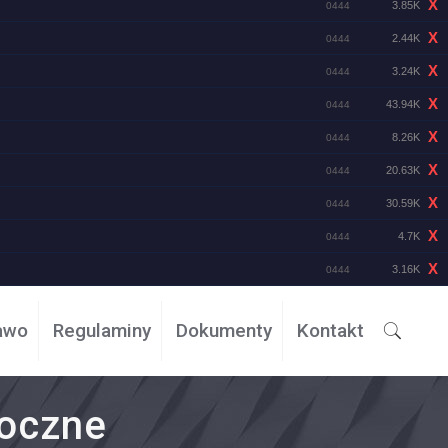
X
3.85K
0444
X
2.44K
0444
X
3.24K
0444
X
43.94K
0444
X
8.26K
0444
X
20.63K
0444
X
30.59K
0444
X
4.7K
0444
X
3.16K
0444
awo
Regulaminy
Dokumenty
Kontakt
roczne