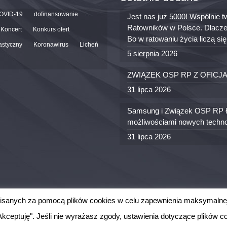
OVID-19
dofinansowanie
Jest nas już 5000! Wspólnie
Ratowników w Polsce. Dlacze
Koncert
Konkurs ofert
Bo w ratowaniu życia liczą si
astyczny
Koronawirus
Licheń
5 sierpnia 2026
ZWIĄZEK OSP RP Z OFICJ
31 lipca 2026
Samsung i Związek OSP RP łą
możliwościami nowych techno
31 lipca 2026
apisanych za pomocą plików cookies w celu zapewnienia maksymalne
one.
 "Akceptuję". Jeśli nie wyrażasz zgody, ustawienia dotyczące plików