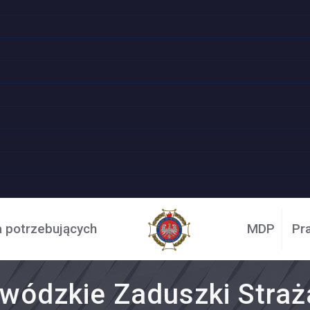
a potrzebujących
MDP
Pr
wódzkie Zaduszki Straż