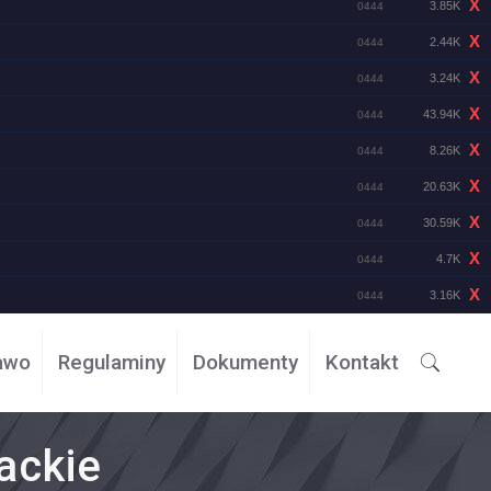
X
3.85K
0444
X
2.44K
0444
X
3.24K
0444
X
43.94K
0444
X
8.26K
0444
X
20.63K
0444
X
30.59K
0444
X
4.7K
0444
X
3.16K
0444
awo
Regulaminy
Dokumenty
Kontakt
ackie