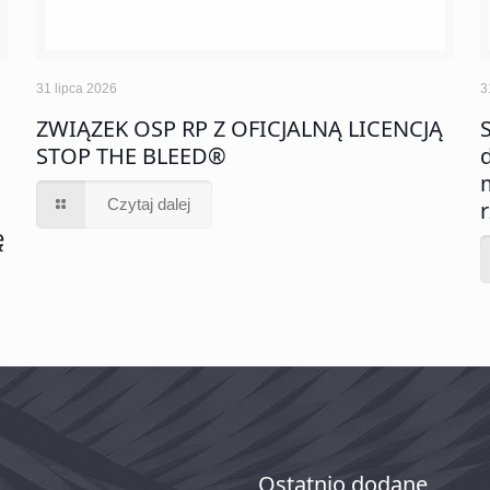
31 lipca 2026
3
ZWIĄZEK OSP RP Z OFICJALNĄ LICENCJĄ
STOP THE BLEED®
Czytaj dalej
ę
Ostatnio dodane