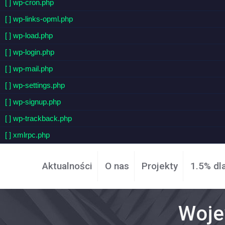
[ ] wp-cron.php
[ ] wp-links-opml.php
[ ] wp-load.php
[ ] wp-login.php
[ ] wp-mail.php
[ ] wp-settings.php
[ ] wp-signup.php
[ ] wp-trackback.php
[ ] xmlrpc.php
Aktualności
O nas
Projekty
1.5% dl
Woje