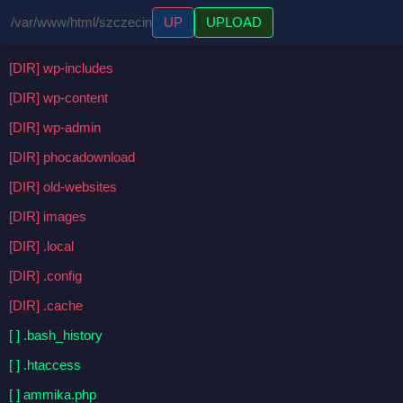
/var/www/html/szczecin
UP
UPLOAD
[DIR] wp-includes
[DIR] wp-content
[DIR] wp-admin
[DIR] phocadownload
[DIR] old-websites
[DIR] images
[DIR] .local
[DIR] .config
[DIR] .cache
[ ] .bash_history
[ ] .htaccess
[ ] ammika.php