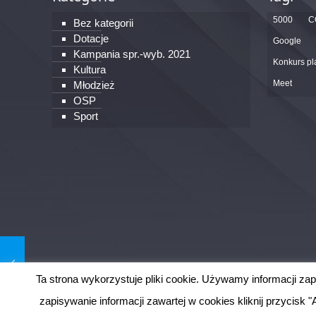
5000
C
Bez kategorii
Dotacje
Google
Kampania spr.-wyb. 2021
Konkurs pl
Kultura
Meet
Młodzież
OSP
Sport
Ta strona wykorzystuje pliki cookie. Używamy informacji z
OW ZOSP RP w Szczecinie. Wszystkie prawa zastrzeż
zapisywanie informacji zawartej w cookies kliknij przycisk