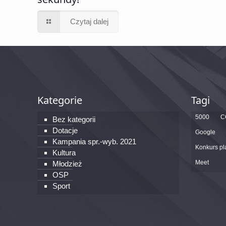
Czytaj dalej
Kategorie
Tagi
5000
C
Bez kategorii
Dotacje
Google
Kampania spr.-wyb. 2021
Konkurs pl
Kultura
Meet
Młodzież
OSP
Sport