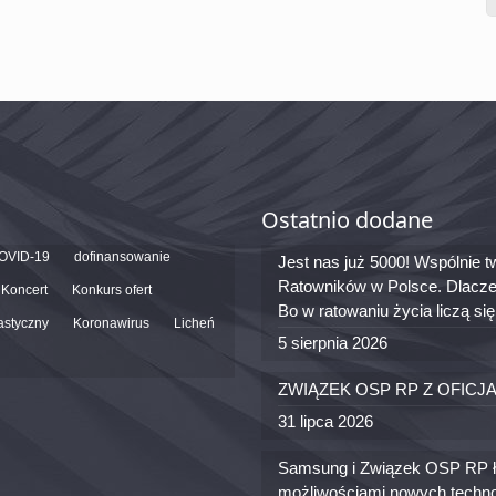
Ostatnio dodane
OVID-19
dofinansowanie
Jest nas już 5000! Wspólnie
Ratowników w Polsce. Dlacze
Koncert
Konkurs ofert
Bo w ratowaniu życia liczą si
astyczny
Koronawirus
Licheń
5 sierpnia 2026
ZWIĄZEK OSP RP Z OFICJ
31 lipca 2026
Samsung i Związek OSP RP łą
możliwościami nowych techno