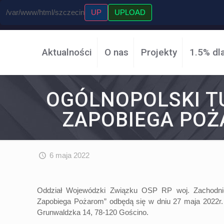
/var/www/html/szczecin
UP
UPLOAD
Aktualności
O nas
Projekty
1.5% dl
OGÓLNOPOLSKI TU
ZAPOBIEGA POŻA
6 maja 2022
Oddział Wojewódzki Związku OSP RP woj. Zachodniopo
Zapobiega Pożarom” odbędą się w dniu 27 maja 2022r.
Grunwaldzka 14, 78-120 Gościno.