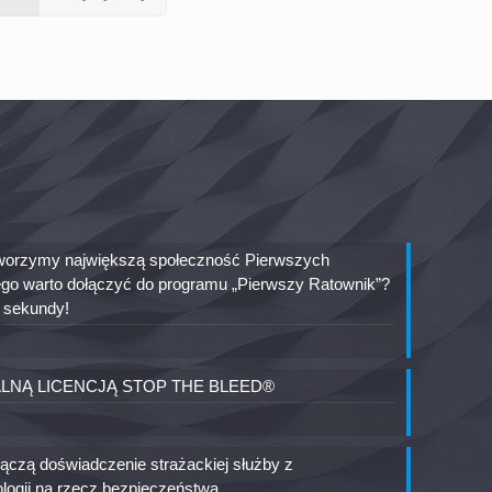
 tworzymy największą społeczność Pierwszych
go warto dołączyć do programu „Pierwszy Ratownik”?
ę sekundy!
ALNĄ LICENCJĄ STOP THE BLEED®
czą doświadczenie strażackiej służby z
logii na rzecz bezpieczeństwa