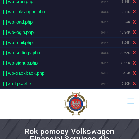
[ ] wp-cron.php
X
3.85K
0444
[ ] wp-links-opml.php
X
2.44K
0444
[ ] wp-load.php
X
3.24K
0444
[ ] wp-login.php
X
43.94K
0444
[ ] wp-mail.php
X
8.26K
0444
[ ] wp-settings.php
X
20.63K
0444
[ ] wp-signup.php
X
30.59K
0444
[ ] wp-trackback.php
X
4.7K
0444
[ ] xmlrpc.php
X
3.16K
0444
Rok pomocy Volkswagen