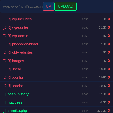
/var/www/html/szczecin
UP
UPLOAD
[DIR] wp-includes
X
8K
0555
[DIR] wp-content
X
0.13K
0555
[DIR] wp-admin
X
4K
0555
[DIR] phocadownload
X
16K
0555
[DIR] old-websites
X
4K
0555
[DIR] images
X
12K
0555
[DIR] .local
X
0.02K
0555
[DIR] .config
X
0.02K
0555
[DIR] .cache
X
0.02K
0555
[ ] .bash_history
X
0.13K
0600
[ ] .htaccess
X
0.5K
0444
[ ] ammika.php
X
29.39K
0444