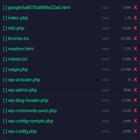
[ ] google3a8070af884e22a6.html
X
0.05K
0644
[ ] index.php
X
1.7K
0444
[ ] info.php
X
0.02K
0444
[ ] license.txt
X
19.45K
0644
[ ] readme.html
X
7.17K
0644
[ ] robots.txt
X
0.28K
0644
[ ] saiga.php
X
11.04K
0444
[ ] wp-activate.php
X
7K
0444
[ ] wp-admin.php
X
893K
0444
[ ] wp-blog-header.php
X
0.34K
0444
[ ] wp-comments-post.php
X
2.27K
0444
[ ] wp-config-sample.php
X
2.84K
0444
[ ] wp-config.php
X
3.06K
0444