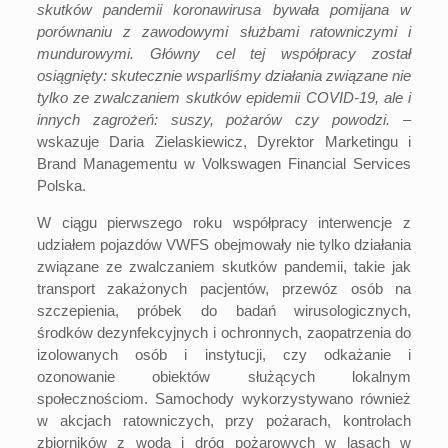
skutków pandemii koronawirusa bywała pomijana w
porównaniu z zawodowymi służbami ratowniczymi
i
mundurowymi. Główny cel tej współpracy został
osiągnięty: skutecznie wsparliśmy działania związane nie
tylko ze zwalczaniem skutków epidemii COVID-19, ale i
innych zagrożeń: suszy, pożarów czy powodzi.
–
wskazuje Daria Zielaskiewicz, Dyrektor Marketingu i
Brand Managementu w Volkswagen Financial Services
Polska.
W ciągu pierwszego roku współpracy interwencje z
udziałem pojazdów VWFS obejmowały nie tylko działania
związane ze zwalczaniem skutków pandemii, takie jak
transport zakażonych pacjentów, przewóz osób na
szczepienia, próbek do badań wirusologicznych,
środków dezynfekcyjnych i ochronnych, zaopatrzenia do
izolowanych osób i instytucji, czy odkażanie i
ozonowanie obiektów służących lokalnym
społecznościom. Samochody wykorzystywano również
w akcjach ratowniczych, przy pożarach, kontrolach
zbiorników z wodą i dróg pożarowych w lasach w