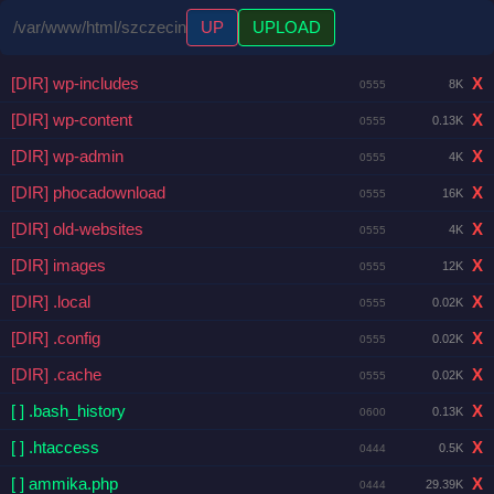
/var/www/html/szczecin
UP
UPLOAD
[DIR] wp-includes
X
8K
0555
[DIR] wp-content
X
0.13K
0555
[DIR] wp-admin
X
4K
0555
[DIR] phocadownload
X
16K
0555
[DIR] old-websites
X
4K
0555
[DIR] images
X
12K
0555
[DIR] .local
X
0.02K
0555
[DIR] .config
X
0.02K
0555
[DIR] .cache
X
0.02K
0555
[ ] .bash_history
X
0.13K
0600
[ ] .htaccess
X
0.5K
0444
[ ] ammika.php
X
29.39K
0444