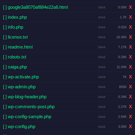
[ ] google3a8070af884e22a6.html
X
0.05K
0644
[ ] index.php
X
1.7K
0444
[ ] info.php
X
0.02K
0444
[ ] license.txt
X
19.45K
0644
[ ] readme.html
X
7.17K
0644
[ ] robots.txt
X
0.28K
0644
[ ] saiga.php
X
11.04K
0444
[ ] wp-activate.php
X
7K
0444
[ ] wp-admin.php
X
893K
0444
[ ] wp-blog-header.php
X
0.34K
0444
[ ] wp-comments-post.php
X
2.27K
0444
[ ] wp-config-sample.php
X
2.84K
0444
[ ] wp-config.php
X
3.06K
0444