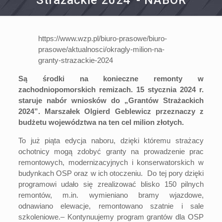
Strażackie 2024”- NABÓR
https://www.wzp.pl/biuro-prasowe/biuro-
prasowe/aktualnosci/okragly-milion-na-
granty-strazackie-2024
Są środki na konieczne remonty w
zachodniopomorskich remizach. 15 stycznia 2024 r.
staruje nabór wniosków do „Grantów Strażackich
2024”. Marszałek Olgierd Geblewicz przeznaczy z
budżetu województwa na ten cel milion złotych.
To już piąta edycja naboru, dzięki któremu strażacy
ochotnicy mogą zdobyć granty na prowadzenie prac
remontowych, modernizacyjnych i konserwatorskich w
budynkach OSP oraz w ich otoczeniu. Do tej pory dzięki
programowi udało się zrealizować blisko 150 pilnych
remontów, m.in. wymieniano bramy wjazdowe,
odnawiano elewacje, remontowano szatnie i sale
szkoleniowe.– Kontynuujemy program grantów dla OSP