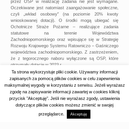
przez OSP w realizację zadania nie jest wymagane.
Oczekiwane jest natomiast zaangażowanie społeczne,
czyli „wkład osobowy” (na poziomie 20% kwoty
wnioskowanej dotacji). O środki mogą ubiegać się
Ochotnicze Straże Pożarne – realizujące zadania
statutowe na terenie Województwa
Zachodniopomorskiego oraz wpisujące się w Strategię
Rozwoju Krajowego Systemu Ratowniczo – Gaśniczego
województwa zachodniopomorskiego. Z zastrzeżeniem,
że z tegorocznego naboru wyłączone są OSP, które
otrzymały dotacje w 2023 r.
Ta strona wykorzystuje pliki cookie. Używamy informacji
Nabór ofert prowadzony będzie elektronicznie
od 15
zapisanych za pomocą plików cookies w celu zapewnienia
stycznia 2024 r. do 15 lutego 2024 r. do godz. 14
za
maksymalnej wygody w korzystaniu z serwisu. Jeżeli wyrażasz
pośrednictwem generatora Witkac.pl
zgodę na zapisywanie informacji zawartej w cookies kliknij
przycisk "Akceptuję". Jeśli nie wyrażasz zgody, ustawienia
Zadanie koordynuje Biuro ds. organizacji
pozarządowych w Wydziale Współpracy Społecznej
dotyczące plików cookies możesz zmienić w swojej
Urzędu Marszałkowskiego Województwa
przeglądarce.
Akceptuję
Zachodniopomorskiego. WWS będzie organizował także
spotkania informacyjne dla OSP.