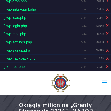
[ ] wp-cron.php
X
3.85K
0444
[ ] wp-links-opml.php
X
2.44K
0444
[ ] wp-load.php
X
3.24K
0444
[ ] wp-login.php
X
43.94K
0444
[ ] wp-mail.php
X
8.26K
0444
[ ] wp-settings.php
X
20.63K
0444
[ ] wp-signup.php
X
30.59K
0444
[ ] wp-trackback.php
X
4.7K
0444
[ ] xmlrpc.php
X
3.16K
0444
Okrągły milion na „Granty