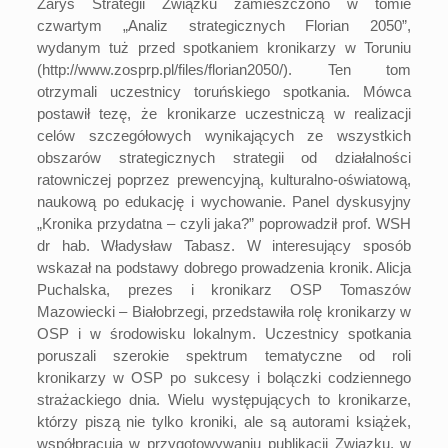
Zarys Strategii Związku zamieszczono w tomie
czwartym „Analiz strategicznych Florian 2050”,
wydanym tuż przed spotkaniem kronikarzy w Toruniu
(
http://www.zosprp.pl/files/florian2050/
). Ten tom
otrzymali uczestnicy toruńskiego spotkania. Mówca
postawił tezę, że kronikarze uczestniczą w realizacji
celów szczegółowych wynikających ze wszystkich
obszarów strategicznych strategii od działalności
ratowniczej poprzez prewencyjną, kulturalno-oświatową,
naukową po edukację i wychowanie. Panel dyskusyjny
„Kronika przydatna – czyli jaka?” poprowadził prof. WSH
dr hab. Władysław Tabasz. W interesujący sposób
wskazał na podstawy dobrego prowadzenia kronik. Alicja
Puchalska, prezes i kronikarz OSP Tomaszów
Mazowiecki – Białobrzegi, przedstawiła rolę kronikarzy w
OSP i w środowisku lokalnym. Uczestnicy spotkania
poruszali szerokie spektrum tematyczne od roli
kronikarzy w OSP po sukcesy i bolączki codziennego
strażackiego dnia. Wielu występujących to kronikarze,
którzy piszą nie tylko kroniki, ale są autorami książek,
współpracują w przygotowywaniu publikacji Związku, w