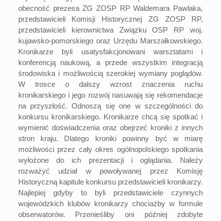
obecność prezesa ZG ZOSP RP Waldemara Pawlaka,
przedstawicieli Komisji Historycznej ZG ZOSP RP,
przedstawicieli kierownictwa Związku OSP RP woj.
kujawsko-pomorskiego oraz Urzędu Marszałkowskiego.
Kronikarze byli usatysfakcjonowani warsztatami i
konferencją naukową, a przede wszystkim integracją
środowiska i możliwością szerokiej wymiany poglądów.
W trosce o dalszy wzrost znaczenia ruchu
kronikarskiego i jego rozwój nasuwają się rekomendacje
na przyszłość. Odnoszą się one w szczególności do
konkursu kronikarskiego. Kronikarze chcą się spotkać i
wymienić doświadczenia oraz obejrzeć kroniki z innych
stron kraju. Dlatego kroniki powinny być w miarę
możliwości przez cały okres ogólnopolskiego spotkania
wyłożone do ich prezentacji i oglądania. Należy
rozważyć udział w powoływanej przez Komisję
Historyczną kapitule konkursu przedstawicieli kronikarzy.
Najlepiej gdyby to byli przedstawiciele czynnych
wojewódzkich klubów kronikarzy chociażby w formule
obserwatorów. Przenieśliby oni później zdobyte