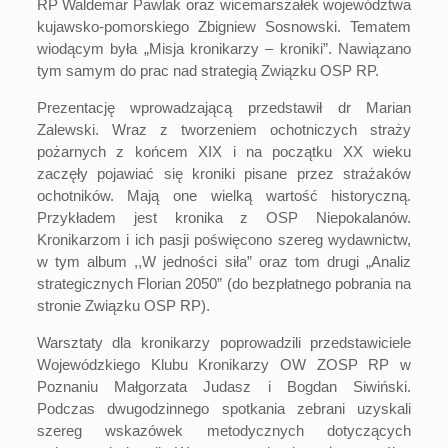
RP Waldemar Pawlak oraz wicemarszałek województwa
kujawsko-pomorskiego Zbigniew Sosnowski. Tematem
wiodącym była „Misja kronikarzy – kroniki”. Nawiązano
tym samym do prac nad strategią Związku OSP RP.
Prezentację wprowadzającą przedstawił dr Marian
Zalewski. Wraz z tworzeniem ochotniczych straży
pożarnych z końcem XIX i na początku XX wieku
zaczęły pojawiać się kroniki pisane przez strażaków
ochotników. Mają one wielką wartość historyczną.
Przykładem jest kronika z OSP Niepokalanów.
Kronikarzom i ich pasji poświęcono szereg wydawnictw,
w tym album ,,W jedności siła” oraz tom drugi „Analiz
strategicznych Florian 2050” (do bezpłatnego pobrania na
stronie Związku OSP RP).
Warsztaty dla kronikarzy poprowadzili przedstawiciele
Wojewódzkiego Klubu Kronikarzy OW ZOSP RP w
Poznaniu Małgorzata Judasz i Bogdan Siwiński.
Podczas dwugodzinnego spotkania zebrani uzyskali
szereg wskazówek metodycznych dotyczących