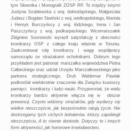
tym Słownika i Monografii ZOSP RP. To między innymi
Justyna Szablewska z woj. dolnośląskiego, Małgorzata
Judasz i Bogdan Siwiński z woj. wielkopolskiego, Mariola
i Henryk Burczyńscy z woj. łódzkiego, Irena i Jan
Paszczyńscy z woj. podkarpackiego. Wicemarszałek
Zbigniew Sosnowski wyraził satysfakcję z obecności
kronikarzy OSP z całego kraju właśnie w Toruniu.
Zaakcentował rolę kronikarzy i wagę współpracy
samorządu ze strażakami ochotnikami. Dobrym tego
przykładem jest patronat marszałka województwa Piotra
Całbeckiego oraz udział Urzędu Marszałkowskiego jako
partnera strategicznego. Druh Waldemar Pawlak
podkreślał wielokrotnie znaczenie dla Związku kustoszy
pamięci: kronikarzy i ludzi nauki. Przypomniał, że wielu
kronikarzy bardzo aktywnie włącza się w obszar
prewencji.
Często widzimy strażaków, gdy wydarzy się
wielkie nieszczęście, jak bezpośrednio ratują życie. Nie
dostrzegamy tych cichych bohaterów, którzy zapobiegli
nieszczęściu. A to równie doniosłe. Dotyczy to i innych
form aktywności, jak honorowe krwiodawstwo.