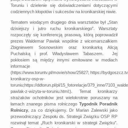
Toruniu i dzielenie się doświadczeniami dotyczącymi
codziennych kłopotów i sukcesów na kronikarskiej niwie.
Tematem wiodącym drugiego dnia warsztatów był „Stan
dzisiejszy i jutro ruchu kronikarskiego”. Warsztaty
rozpoczęły się konferencją prasową, którą poprowadził
prezes Waldemar Pawlak wspólnie z wicemarszałkiem
Zbigniewem Sosnowskim oraz kronikarką Alicją
Puchalską i prof. Władysławem Tabaszem. Jej
pokłosiem są między innymi emitowane w mediach
informacje
(
https://www.toruntv.pl/movie/show/25827;
https://bydgoszcz.t
kronikarzy-osp-w-
toruniu
;
https://ddtorun.pl/pl/15_fotorelacje/379_inne/7103_wald
pawlak-z-wizyta-w-toruniu.html;
). Temat kronikarzy
strażaków ochotników jest wielokrotnie poruszany na
łamach znanego pisma rolniczego
Tygodnik Poradnik
Rolniczy
, za co dziękujemy. Dr Marian Zalewski jako
przewodniczący Zespołu ds. Strategii Związku OSP RP
rozwinął temat „Ruch kronikarski w strategii Związku”.