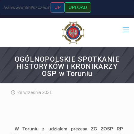
/var/www/html/szczecin
UP
UPLOAD
OGÓLNOPOLSKIE SPOTKANIE
HISTORYKÓW i KRONIKARZY
OSP w Toruniu
28 września 2021
W Toruniu
z udziałem prezesa ZG ZOSP RP