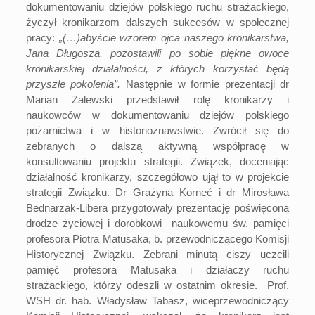
dokumentowaniu dziejów polskiego ruchu strażackiego,
życzył kronikarzom dalszych sukcesów w społecznej
pracy:
„(…)abyście wzorem ojca naszego kronikarstwa,
Jana Długosza, pozostawili po sobie piękne owoce
kronikarskiej działalności, z których korzystać będą
przyszłe pokolenia”.
Następnie w formie prezentacji dr
Marian Zalewski przedstawił rolę kronikarzy i
naukowców w dokumentowaniu dziejów polskiego
pożarnictwa i w historioznawstwie. Zwrócił się do
zebranych o dalszą aktywną współpracę w
konsultowaniu projektu strategii. Związek, doceniając
działalność kronikarzy, szczegółowo ujął to w projekcie
strategii Związku. Dr Grażyna Korneć i dr Mirosława
Bednarzak-Libera przygotowaly prezentację poświęconą
drodze życiowej i dorobkowi naukowemu św. pamięci
profesora Piotra Matusaka, b. przewodniczącego Komisji
Historycznej Związku. Zebrani minutą ciszy uczcili
pamięć profesora Matusaka i działaczy ruchu
strażackiego, którzy odeszli w ostatnim okresie. Prof.
WSH dr. hab. Władysław Tabasz, wiceprzewodniczący