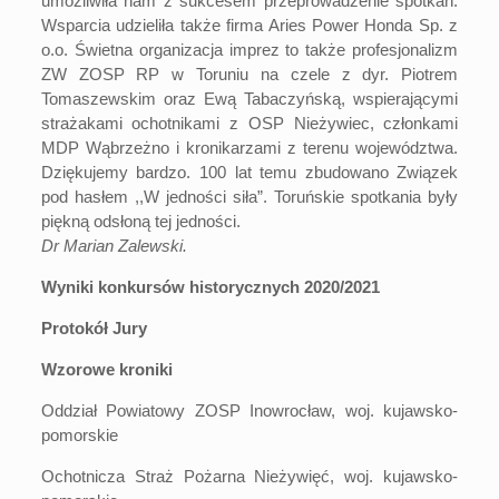
umożliwiła nam z sukcesem przeprowadzenie spotkań.
Wsparcia udzieliła także firma Aries Power Honda Sp. z
o.o. Świetna organizacja imprez to także profesjonalizm
ZW ZOSP RP w Toruniu na czele z dyr. Piotrem
Tomaszewskim oraz Ewą Tabaczyńską, wspierającymi
strażakami ochotnikami z OSP Nieżywiec, członkami
MDP Wąbrzeżno i kronikarzami z terenu województwa.
Dziękujemy bardzo. 100 lat temu zbudowano Związek
pod hasłem ,,W jedności siła”. Toruńskie spotkania były
piękną odsłoną tej jedności.
Dr Marian Zalewski.
Wyniki konkursów historycznych 2020/2021
Protokół Jury
Wzorowe kroniki
Oddział Powiatowy ZOSP Inowrocław, woj. kujawsko-
pomorskie
Ochotnicza Straż Pożarna Nieżywięć, woj. kujawsko-