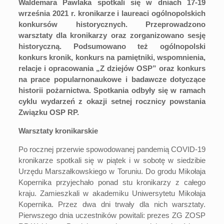
Waldemara Pawlaka spotkali się w dniach 17-19
września 2021 r. kronikarze i laureaci ogólnopolskich
konkursów historycznych. Przeprowadzono
warsztaty dla kronikarzy oraz zorganizowano sesję
historyczną. Podsumowano też ogólnopolski
konkurs kronik, konkurs na pamiętniki, wspomnienia,
relacje i opracowania „Z dziejów OSP” oraz konkurs
na prace popularnonaukowe i badawcze dotyczące
historii pożarnictwa. Spotkania odbyły się w ramach
cyklu wydarzeń z okazji setnej rocznicy powstania
Związku OSP RP.
Warsztaty kronikarskie
Po rocznej przerwie spowodowanej pandemią COVID-19
kronikarze spotkali się w piątek i w sobotę w siedzibie
Urzędu Marszałkowskiego w Toruniu. Do grodu Mikołaja
Kopernika przyjechało ponad stu kronikarzy z całego
kraju. Zamieszkali w akademiku Uniwersytetu Mikołaja
Kopernika. Przez dwa dni trwały dla nich warsztaty.
Pierwszego dnia uczestników powitali: prezes ZG ZOSP