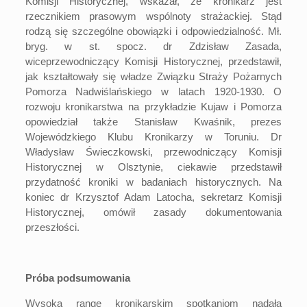
Komisji Historycznej, wskazał, że kronikarz jest
rzecznikiem prasowym wspólnoty strażackiej. Stąd
rodzą się szczególne obowiązki i odpowiedzialność. Mł.
bryg. w st. spocz. dr Zdzisław Zasada,
wiceprzewodniczący Komisji Historycznej, przedstawił,
jak kształtowały się władze Związku Straży Pożarnych
Pomorza Nadwiślańskiego w latach 1920-1930. O
rozwoju kronikarstwa na przykładzie Kujaw i Pomorza
opowiedział także Stanisław Kwaśnik, prezes
Wojewódzkiego Klubu Kronikarzy w Toruniu. Dr
Władysław Świeczkowski, przewodniczący Komisji
Historycznej w Olsztynie, ciekawie przedstawił
przydatność kroniki w badaniach historycznych. Na
koniec dr Krzysztof Adam Latocha, sekretarz Komisji
Historycznej, omówił zasady dokumentowania
przeszłości.
Próba podsumowania
Wysoką rangę kronikarskim spotkaniom nadała