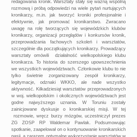
redagowania kronik. Warsztaty stały się ważną wspólną
rozmową i próbą odpowiedzi na wiele pytań nurtujących
kronikarzy, m.in. jak tworzyć kroniki profesjonalnie i
efektywnie, jak promować kronikarstwo. Zwracano
uwagę na rolę tworzących się wojewódzkich klubów
kronikarzy, organizacji przeglądów i konkursów kronik,
przeprowadzania fachowych szkoleń i warsztatów,
szczególnie dla początkujących kronikarzy. Prowadzący
warsztaty omówili działalność wielkopolskiego klubu
kronikarza. To historia do szerszego upowszechnienia
we wszystkich województwach. Członkowie klubu to nie
tylko świetnie zorganizowany zespół kronikarzy,
legitymacje, odznaki WKKO, ale nade wszystko
aktywność. Kilkadziesiąt warsztatów przeprowadzonych
w woj. wielkopolskim i okolicznych województwach jest
godne najwyższego uznania. W Toruniu zostały
zainicjowane dyskusje o kronikarskiej misji. W tej
rozmowie, wręcz burzy mózgów, uczestniczył prezes
ZG ZOSP RP Waldemar Pawlak. Podsumowując
spotkanie, zaapelował on o kontynuowanie kronikarskich
pasji, a zarazem optymalne wykorzystanie warsztatów w