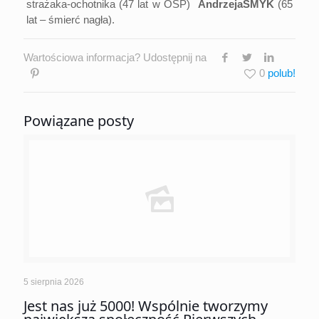
strażaka-ochotnika (47 lat w OSP)
AndrzejaSMYK
(65
lat – śmierć nagła).
Wartościowa informacja? Udostępnij na
0
Powiązane posty
5 sierpnia 2026
Jest nas już 5000! Wspólnie tworzymy