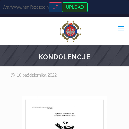
/var/www/html/szczecin
UP
UPLOAD
KONDOLENCJE
10 października 2022