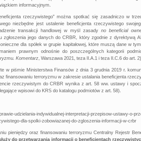
owiązkiem informacyjnym.
neficjenta rzeczywistego” można spotkać się zasadniczo w trzech
owego niezbędne jest ustalenie beneficjenta rzeczywistego swoj
adzenie transakcji handlowej w myśl zasady
no beneficial own
u zgłoszenia jego danych do CRBR, który zgodnie z dyrektywą A
konieczne dla spółek w grupie kapitałowej, które muszą dane w t
maniem prawnym odnośnie do poszczególnych kategorii podmi
roryzmu. Komentarz
, Warszawa 2021, teza II.A.1 i teza II.C.6 do art. 2)
iśmie Ministerstwa Finansów z dnia 3 grudnia 2019 r. komunikat 
az finansowaniu terroryzmu w zakresie ustalania beneficjenta rzeczy
jencie rzeczywistym do CRBR wynika z art. 58 ww. ustawy i spoc
legające wpisowi do KRS do katalogu podmiotów z art. 58).
rawie-udzielania-indywidualnej-interpretacji-przepisow-ustawy-o-prz
zywistego-dla-spolki-zobowiazanej-do-zgloszenia-informacji-w-crbr
pieniędzy oraz finansowaniu terroryzmu Centralny Rejestr Benefi
służy do przetwarzania informacji o beneficjentach rzeczywist