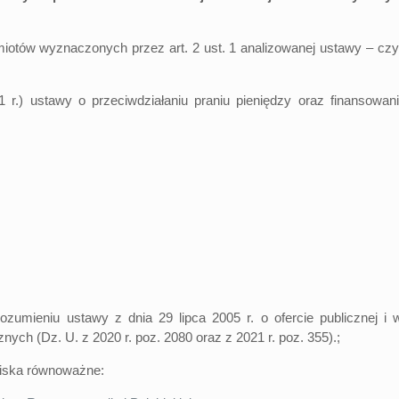
 wyznaczonych przez art. 2 ust. 1 analizowanej ustawy – czyli 
stawy o przeciwdziałaniu praniu pieniędzy oraz finansowaniu t
rozumieniu ustawy z dnia 29 lipca 2005 r. o ofercie publicznej
ych (Dz. U. z 2020 r. poz. 2080 oraz z 2021 r. poz. 355).;
owiska równoważne: