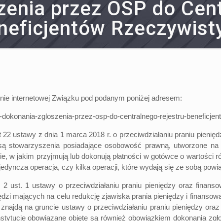
zenia przez OSP do Cent
neficjentów Rzeczywist
ronie internetowej Związku pod podanym poniżej adresem:
-dokonania-zgloszenia-przez-osp-do-centralnego-rejestru-beneficjen
ustawy z dnia 1 marca 2018 r. o przeciwdziałaniu praniu pieniędzy 
 są stowarzyszenia posiadające osobowość prawną, utworzone na 
ie, w jakim przyjmują lub dokonują płatności w gotówce o wartości 
edyncza operacja, czy kilka operacji, które wydają się ze sobą powi
t. 1 ustawy o przeciwdziałaniu praniu pieniędzy oraz finansowa
i mających na celu redukcję zjawiska prania pieniędzy i finansowa
 znajdą na gruncie ustawy o przeciwdziałaniu praniu pieniędzy or
instytucje obowiązane objęte są również obowiązkiem dokonania zg