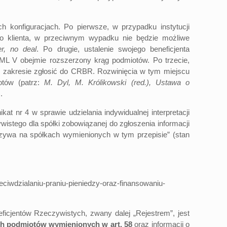
 konfiguracjach. Po pierwsze, w przypadku instytucji
ego klienta, w przeciwnym wypadku nie będzie możliwe
er, no deal
. Po drugie, ustalenie swojego beneficjenta
ML V obejmie rozszerzony krąg podmiotów. Po trzecie,
ym zakresie zgłosić do CRBR. Rozwinięcia w tym miejscu
otów (patrz:
M. Dyl, M. Królikowski (red.), Ustawa o
.
nr 4 w sprawie udzielania indywidualnej interpretacji
wistego dla spółki zobowiązanej do zgłoszenia informacji
zywa na spółkach wymienionych w tym przepisie” (stan
eciwdzialaniu-praniu-pieniedzy-oraz-finansowaniu-
cjentów Rzeczywistych, zwany dalej „Rejestrem”, jest
ych podmiotów wymienionych w art. 58
oraz informacji o