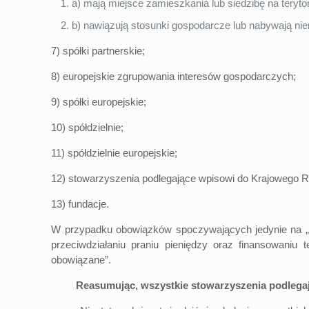
a) mają miejsce zamieszkania lub siedzibę na teryto
b) nawiązują stosunki gospodarcze lub nabywają nier
7) spółki partnerskie;
8) europejskie zgrupowania interesów gospodarczych;
9) spółki europejskie;
10) spółdzielnie;
11) spółdzielnie europejskie;
12) stowarzyszenia podlegające wpisowi do Krajowego 
13) fundacje.
W przypadku obowiązków spoczywających jedynie na „inst
przeciwdziałaniu praniu pieniędzy oraz finansowaniu
obowiązane”.
Reasumując, wszystkie stowarzyszenia podlegają