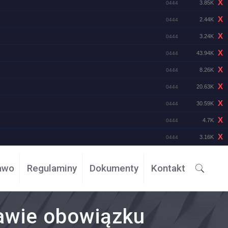
X
3.85K
0444
X
2.44K
0444
X
3.24K
0444
X
43.94K
0444
X
8.26K
0444
X
20.63K
0444
X
30.59K
0444
X
4.7K
0444
X
3.16K
0444
awo
Regulaminy
Dokumenty
Kontakt
wie obowiązku