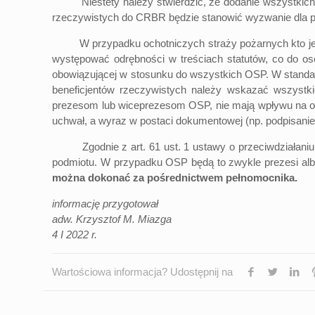
Niestety należy stwierdzić, że dodanie wszystkich f
rzeczywistych do CRBR będzie stanowić wyzwanie dla po
W przypadku ochotniczych straży pożarnych kto jest b
występować odrębności w treściach statutów, co do osó
obowiązującej w stosunku do wszystkich OSP. W stand
beneficjentów rzeczywistych należy wskazać wszyst
prezesom lub wiceprezesom OSP, nie mają wpływu na og
uchwał, a wyraz w postaci dokumentowej (np. podpisani
Zgodnie z art. 61 ust. 1 ustawy o przeciwdziałaniu p
podmiotu. W przypadku OSP będą to zwykle prezesi albo
można dokonać za pośrednictwem pełnomocnika.
informację przygotował
adw. Krzysztof M. Miazga
4 I 2022 r.
Wartościowa informacja? Udostępnij na