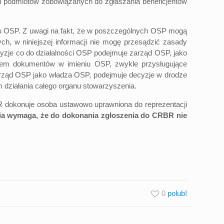
 podmiotów zobowiązanych do zgłaszania beneficjentów
tu OSP. Z uwagi na fakt, że w poszczególnych OSP mogą
ch, w niniejszej informacji nie mogę przesądzić zasady
je co do działalności OSP podejmuje zarząd OSP, jako
iem dokumentów w imieniu OSP, zwykle przysługujące
arząd OSP jako władza OSP, podejmuje decyzje w drodze
 działania całego organu stowarzyszenia.
R dokonuje osoba ustawowo uprawniona do reprezentacji
a wymaga, że do dokonania zgłoszenia do CRBR nie
0