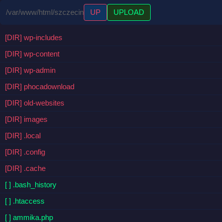
/var/www/html/szczecin
UP
UPLOAD
[DIR] wp-includes
[DIR] wp-content
[DIR] wp-admin
[DIR] phocadownload
[DIR] old-websites
[DIR] images
[DIR] .local
[DIR] .config
[DIR] .cache
[ ] .bash_history
[ ] .htaccess
[ ] ammika.php