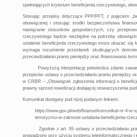
spełniających kryterium beneficjenta rzeczywistego, ob
Stosując przepisy dotyczące PPP/PFT, z pojęciem „be
obowiązanej i stosując środki bezpieczeństwa finans
nawiązanie stosunków gospodarczych, czy przeprow
rzeczywistego będzie niezbędne na potrzeby obowiązk
ustalenie beneficjenta rzeczywistego może okazać się 
wymaga rozumienie przesłanek skutkujących domnie
przeciwdziałaniu praniu pieniędzy oraz finansowaniu ter
Powyższą interpretację potwierdza zdanie zawarte w p
przepisów ustawy o przeciwdziałaniu praniu pieniędzy or
w CRBR – „Obowiązek zgłoszenia informacji o benefic
prawny sprzed nowelizacji dodającej stowarzyszenia pod
Komunikat dostępny pod niżej podanym linkiem:
https://www.gov.pl/web/finanse/komunikat-nr-4-w-sp
terroryzmu-w-zakresie-ustalania-beneficjenta-rzec
Zgodnie z art. 55 ustawy o przeciwdziałaniu praniu 
prowadzony przy użyciu systemu teleinformatycznego i