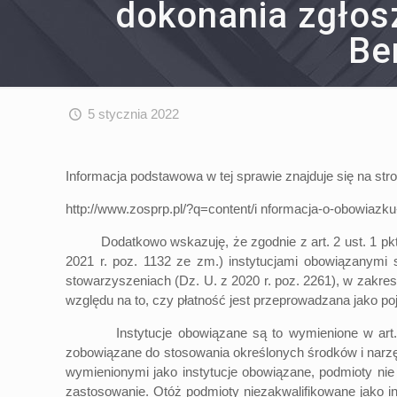
dokonania zgłos
Be
5 stycznia 2022
Informacja podstawowa w tej sprawie znajduje się na st
http://www.zosprp.pl/?q=content/i nformacja-o-obowiazku
Dodatkowo wskazuję, że zgodnie z art. 2 ust. 1 pkt 22 
2021 r. poz. 1132 ze zm.) instytucjami obowiązanymi
stowarzyszeniach (Dz. U. z 2020 r. poz. 2261), w zakres
względu na to, czy płatność jest przeprowadzana jako poj
Instytucje obowiązane są to wymienione w art. 2 us
zobowiązane do stosowania określonych środków i narzędz
wymienionymi jako instytucje obowiązane, podmioty nie
zastosowanie. Otóż podmioty niezakwalifikowane jako 