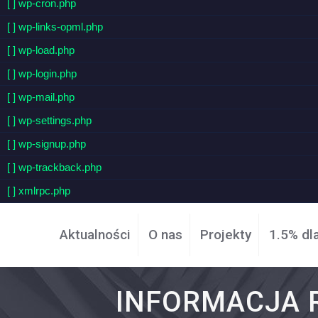
[ ] wp-cron.php
[ ] wp-links-opml.php
[ ] wp-load.php
[ ] wp-login.php
[ ] wp-mail.php
[ ] wp-settings.php
[ ] wp-signup.php
[ ] wp-trackback.php
[ ] xmlrpc.php
Aktualności
O nas
Projekty
1.5% dl
INFORMACJA R