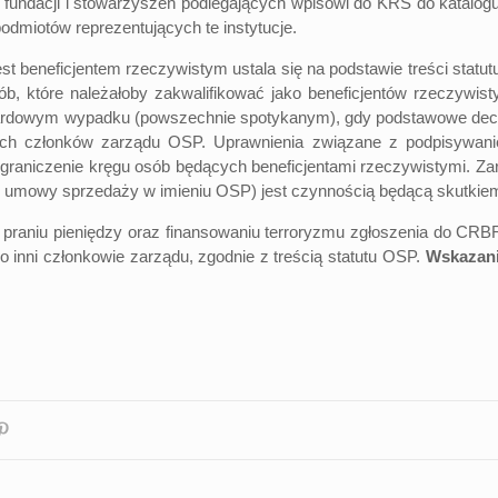
undacji i stowarzyszeń podlegających wpisowi do KRS do katalogu
dmiotów reprezentujących te instytucje.
eneficjentem rzeczywistym ustala się na podstawie treści statu
b, które należałoby zakwalifikować jako beneficjentów rzeczywisty
ardowym wypadku (powszechnie spotykanym), gdy podstawowe decyz
kich członków zarządu OSP. Uprawnienia związane z podpisywan
raniczenie kręgu osób będących beneficjentami rzeczywistymi. Z
e umowy sprzedaży w imieniu OSP) jest czynnością będącą skutkiem
raniu pieniędzy oraz finansowaniu terroryzmu zgłoszenia do CRB
 inni członkowie zarządu, zgodnie z treścią statutu OSP.
Wskazani