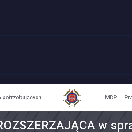
a potrzebujących
MDP
Pr
OZSZERZAJĄCA w spra