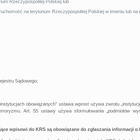
rium Rzeczypospolitej Polskiej lub
uchomość na terytorium Rzeczypospolitej Polskiej w imieniu lub na r
Rejestru Sądowego;
ytucjach obowiązanych” ustawa wprost używa zwrotu „instytucje ob
 terroryzmu. Art. 55 ustawy używa sformułowania „podmiotów wym
ce wpisowi do KRS są obowiązane do zgłaszania informacji o ben