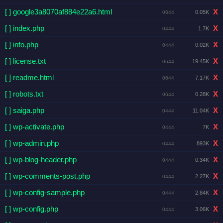
[ ] google3a8070af884e22a6.html
X
0.05K
0644
[ ] index.php
X
1.7K
0444
[ ] info.php
X
0.02K
0444
[ ] license.txt
X
19.45K
0644
[ ] readme.html
X
7.17K
0644
[ ] robots.txt
X
0.28K
0644
[ ] saiga.php
X
11.04K
0444
[ ] wp-activate.php
X
7K
0444
[ ] wp-admin.php
X
893K
0444
[ ] wp-blog-header.php
X
0.34K
0444
[ ] wp-comments-post.php
X
2.27K
0444
[ ] wp-config-sample.php
X
2.84K
0444
[ ] wp-config.php
X
3.06K
0444