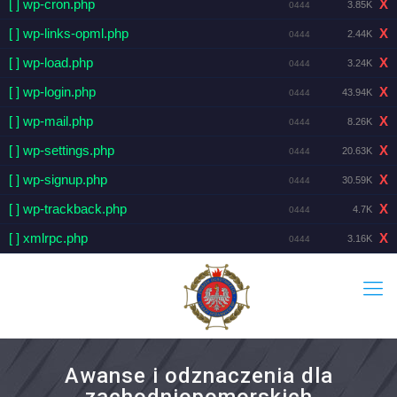
[ ] wp-cron.php
X
3.85K
0444
[ ] wp-links-opml.php
X
2.44K
0444
[ ] wp-load.php
X
3.24K
0444
[ ] wp-login.php
X
43.94K
0444
[ ] wp-mail.php
X
8.26K
0444
[ ] wp-settings.php
X
20.63K
0444
[ ] wp-signup.php
X
30.59K
0444
[ ] wp-trackback.php
X
4.7K
0444
[ ] xmlrpc.php
X
3.16K
0444
Awanse i odznaczenia dla