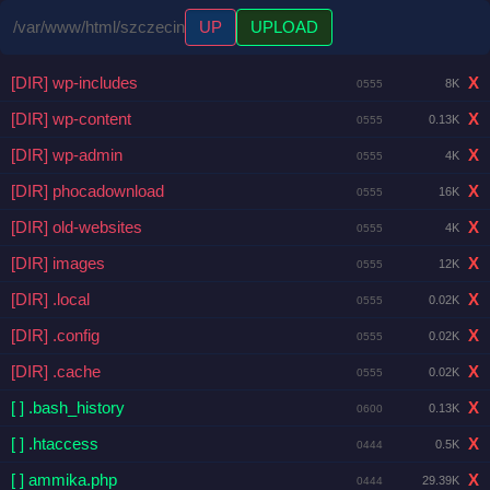
/var/www/html/szczecin
UP
UPLOAD
[DIR] wp-includes
X
8K
0555
[DIR] wp-content
X
0.13K
0555
[DIR] wp-admin
X
4K
0555
[DIR] phocadownload
X
16K
0555
[DIR] old-websites
X
4K
0555
[DIR] images
X
12K
0555
[DIR] .local
X
0.02K
0555
[DIR] .config
X
0.02K
0555
[DIR] .cache
X
0.02K
0555
[ ] .bash_history
X
0.13K
0600
[ ] .htaccess
X
0.5K
0444
[ ] ammika.php
X
29.39K
0444