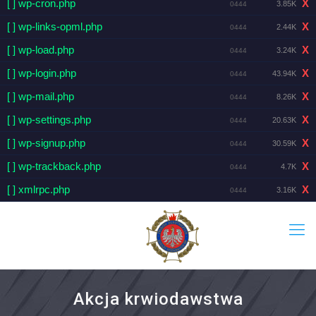
[ ] wp-cron.php
X
3.85K
0444
[ ] wp-links-opml.php
X
2.44K
0444
[ ] wp-load.php
X
3.24K
0444
[ ] wp-login.php
X
43.94K
0444
[ ] wp-mail.php
X
8.26K
0444
[ ] wp-settings.php
X
20.63K
0444
[ ] wp-signup.php
X
30.59K
0444
[ ] wp-trackback.php
X
4.7K
0444
[ ] xmlrpc.php
X
3.16K
0444
Akcja krwiodawstwa