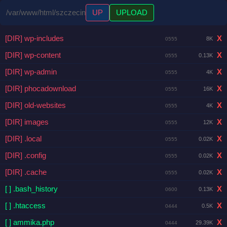
/var/www/html/szczecin
UP
UPLOAD
[DIR] wp-includes
X
8K
0555
[DIR] wp-content
X
0.13K
0555
[DIR] wp-admin
X
4K
0555
[DIR] phocadownload
X
16K
0555
[DIR] old-websites
X
4K
0555
[DIR] images
X
12K
0555
[DIR] .local
X
0.02K
0555
[DIR] .config
X
0.02K
0555
[DIR] .cache
X
0.02K
0555
[ ] .bash_history
X
0.13K
0600
[ ] .htaccess
X
0.5K
0444
[ ] ammika.php
X
29.39K
0444