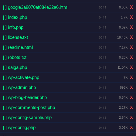
[ ] google3a8070af884e22a6.html
X
0.05K
0644
[ ] index.php
X
1.7K
0444
[ ] info.php
X
0.02K
0444
[ ] license.txt
X
19.45K
0644
[ ] readme.html
X
7.17K
0644
[ ] robots.txt
X
0.28K
0644
[ ] saiga.php
X
11.04K
0444
[ ] wp-activate.php
X
7K
0444
[ ] wp-admin.php
X
893K
0444
[ ] wp-blog-header.php
X
0.34K
0444
[ ] wp-comments-post.php
X
2.27K
0444
[ ] wp-config-sample.php
X
2.84K
0444
[ ] wp-config.php
X
3.06K
0444